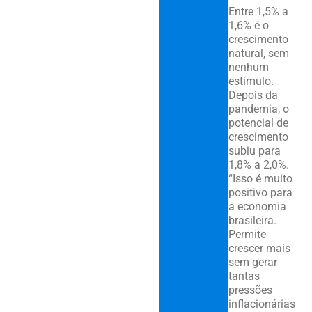
Entre 1,5% a
1,6% é o
crescimento
natural, sem
nenhum
estímulo.
Depois da
pandemia, o
potencial de
crescimento
subiu para
1,8% a 2,0%.
“Isso é muito
positivo para
a economia
brasileira.
Permite
crescer mais
sem gerar
tantas
pressões
inflacionárias