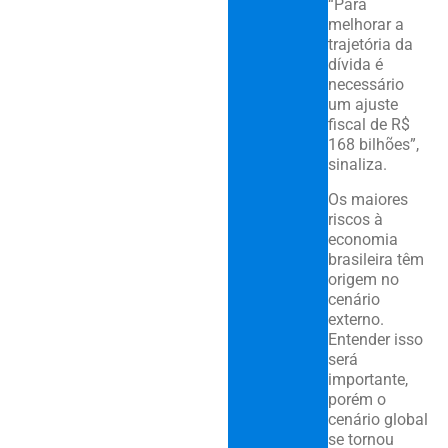
“Para
melhorar a
trajetória da
dívida é
necessário
um ajuste
fiscal de R$
168 bilhões”,
sinaliza.
Os maiores
riscos à
economia
brasileira têm
origem no
cenário
externo.
Entender isso
será
importante,
porém o
cenário global
se tornou