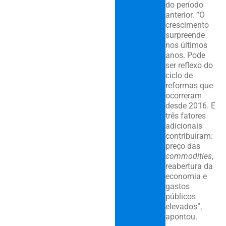
do período
anterior. “O
crescimento
surpreende
nos últimos
anos. Pode
ser reflexo do
ciclo de
reformas que
ocorreram
desde 2016. E
três fatores
adicionais
contribuíram:
preço das
commodities
,
reabertura da
economia e
gastos
públicos
elevados”,
apontou.