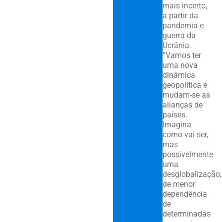
mais incerto,
a partir da
pandemia e
guerra da
Ucrânia.
“Vamos ter
uma nova
dinâmica
geopolítica e
mudam-se as
alianças de
países.
Imagina
como vai ser,
mas
possivelmente
uma
desglobalização,
de menor
dependência
de
determinadas