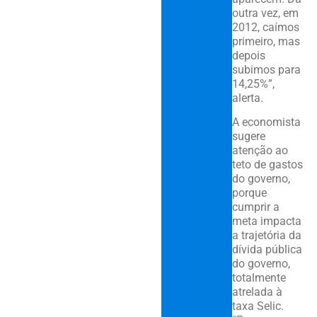
outra vez, em
2012, caímos
primeiro, mas
depois
subimos para
14,25%”,
alerta.
A economista
sugere
atenção ao
teto de gastos
do governo,
porque
cumprir a
meta impacta
a trajetória da
dívida pública
do governo,
totalmente
atrelada à
taxa Selic.