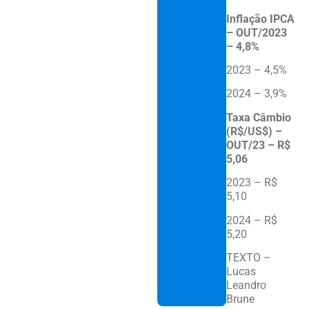
Inflação IPCA
– OUT/2023
– 4,8%
2023 – 4,5%
2024 – 3,9%
Taxa Câmbio
(R$/US$) –
OUT/23 – R$
5,06
2023 – R$
5,10
2024 – R$
5,20
TEXTO –
Lucas
Leandro
Brune