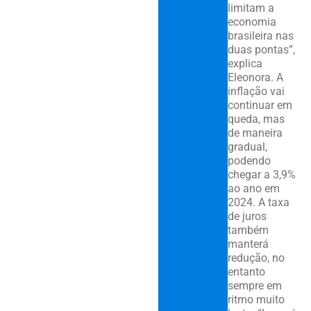
limitam a
economia
brasileira nas
duas pontas”,
explica
Eleonora. A
inflação vai
continuar em
queda, mas
de maneira
gradual,
podendo
chegar a 3,9%
ao ano em
2024. A taxa
de juros
também
manterá
redução, no
entanto
sempre em
ritmo muito