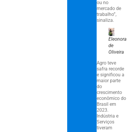
ou no
mercado de
trabalho”,
sinaliza.
Eleonora
de
Oliveira
Agro teve
safra recorde
e significou a
maior parte
do
crescimento
econômico do
Brasil em
2023.
Indústria e
Serviços
tiveram