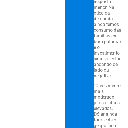
resposta
menor. Na
ótica da
demanda,
ainda temos
consumo das
famílias em
bom patamar
e o
investimento
sinaliza estar
andando de
lado ou
negativo.
“Crescimento
mais
moderado,
juros globais
elevados,
Dólar ainda
forte e risco
geopolítico