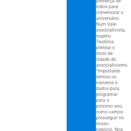
presença de
todos para
comemorar o
aniversário.
Num Vale
associativista,
sugeriu
Teutônia
pleitear o
título de
cidade do
associativismo.
“Importante
termos os
números e
dados para
programar
para o
próximo ano,
como vamos
prosseguir no
nosso
negócio. Nos