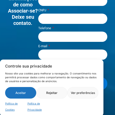
de como
Associar-se?
CNPJ
Deixe seu
contato.
Telefone
E-mail
Controle sua privacidade
Li e aceito os termos de
Política e
Privacidade
.
Nosso site usa cookies para melhorar a navegação. O consentimento nos
permitirá processar dados como comportamento de navegação ou dados
de usuários e personalização de anúncios.
Enviar mensagem
Aceitar
Rejeitar
Ver preferências
LOCALIZAÇÃO
Política de
Política de
Cookies
Privacidade
Fale conosco