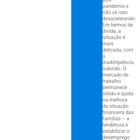
pandemia e
não vê isso
desacelerando.
Em termos de
dívida, a
situação é
mais
delicada, com
a
inadimplência
subindo. O
mercado de
trabalho
permanece
sólido e ajuda
na melhora
da situação
financeira das
famílias – a
tendência é
estabilizar o
desemprego