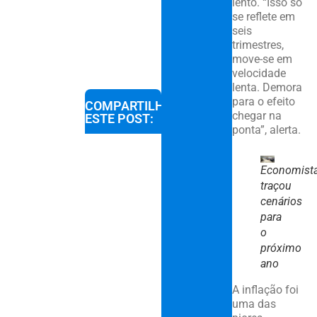
lento. “Isso só
se reflete em
seis
trimestres,
move-se em
velocidade
lenta. Demora
para o efeito
COMPARTILHE
chegar na
ESTE POST:
ponta”, alerta.
Economist
traçou
cenários
para
o
próximo
ano
A inflação foi
uma das