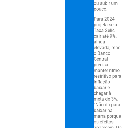
ou subir um
pouco.
Para 2024
projeta-se a
Taxa Selic
cair até 9%,
ainda
elevada, mas
o Banco
Central
precisa
manter ritmo
restritivo para
inflação
baixar e
chegar à
meta de 3%.
“Não dá para
baixar na
marra porque
os efeitos
aparecem. Da