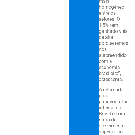
mais
homogêneo
entre os
setores. O
1,5% tem
ganhado viés
de alta
porque temos
nos
surpreendido
com a
economia
brasileira”,
acrescenta.
A retomada
pós-
pandemia foi
intensa no
Brasil e com
ritmo de
crescimento
superior ao