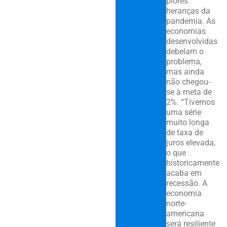
piores
heranças da
pandemia. As
economias
desenvolvidas
debelam o
problema,
mas ainda
não chegou-
se à meta de
2%. “Tivemos
uma série
muito longa
de taxa de
juros elevada,
o que
historicamente
acaba em
recessão. A
economia
norte-
americana
será resiliente