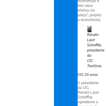
economias e
tem seus
efeitos via
preço”, projeta
a economista.
Renato
Lauri
Scheffler,
presidente
da
CIC
Teutônia
CIC 24 anos
O presidente
da CIC,
Renato Lauri
Scheffler,
agradeceu a