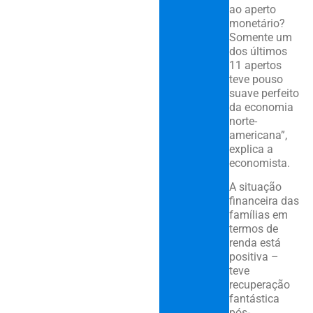
ao aperto
monetário?
Somente um
dos últimos
11 apertos
teve pouso
suave perfeito
da economia
norte-
americana”,
explica a
economista.
A situação
financeira das
famílias em
termos de
renda está
positiva –
teve
recuperação
fantástica
pós-