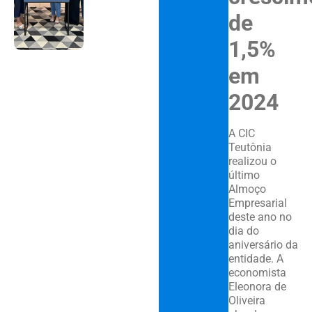
de
1,5%
em
2024
A CIC
Teutônia
realizou o
último
Almoço
Empresarial
deste ano no
dia do
aniversário da
entidade. A
economista
Eleonora de
Oliveira