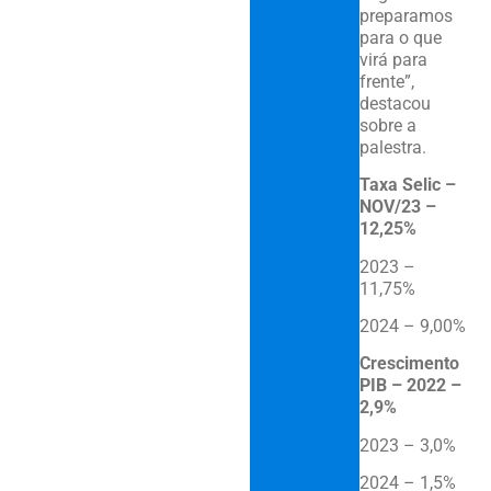
preparamos
para o que
virá para
frente”,
destacou
sobre a
palestra.
Taxa Selic –
NOV/23 –
12,25%
2023 –
11,75%
2024 – 9,00%
Crescimento
PIB – 2022 –
2,9%
2023 – 3,0%
2024 – 1,5%