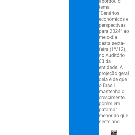
abordou o
tema
“Cenários
econômicos e
perspectivas
para 2024” ao
meio-dia
desta sexta-
feira (1º/12),
no Auditório
03 da
entidade. A
projeção geral
dela é de que
o Brasil
mantenha o
crescimento,
porém em
patamar
menor do que
neste ano.