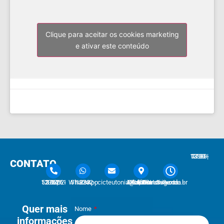
Clique para aceitar os cookies marketing
e ativar este conteúdo
7:30 - 12:00 | 13:30 - 17:30
CONTATO
51 3762-1233 | 51 3762-1030
51 3762-1233 WhatsApp
cicteutonia@cicteutonia.com.br
Rua Um Sul, 77 - Centro Administrativo Teutônia - RS
Segunda - Sexta
Quer mais
Nome
informações