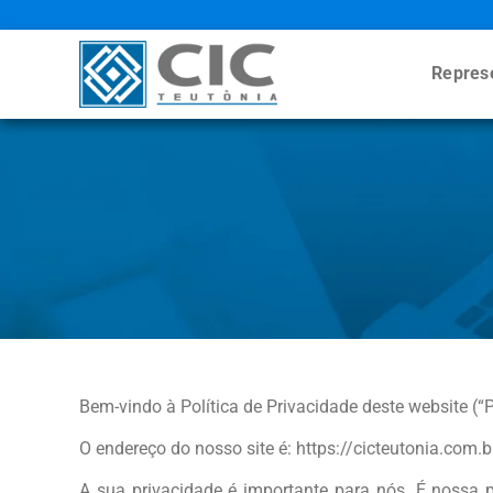
Repres
Bem-vindo à Política de Privacidade deste website (“P
O endereço do nosso site é: https://cicteutonia.com.b
A sua privacidade é importante para nós. É nossa p