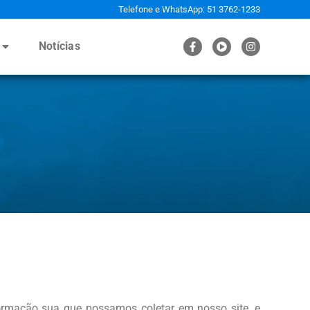
Telefone e WhatsApp: 51 3762-1233
Notícias
nformação sua que possamos coletar em nosso site, e