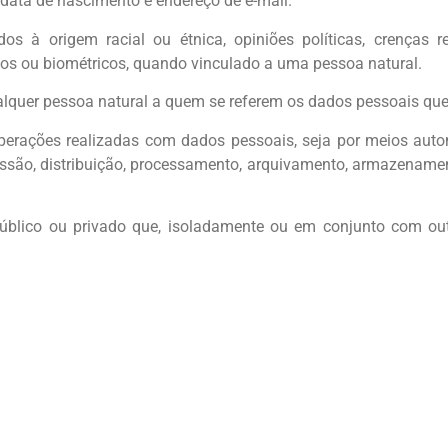
data de nascimento e endereço de e-mail.
os à origem racial ou étnica, opiniões políticas, crenças re
icos ou biométricos, quando vinculado a uma pessoa natural.
qualquer pessoa natural a quem se referem os dados pessoais qu
perações realizadas com dados pessoais, seja por meios auto
missão, distribuição, processamento, arquivamento, armazename
to público ou privado que, isoladamente ou em conjunto com o