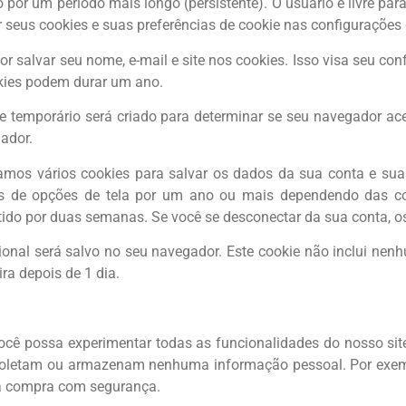
por um período mais longo (persistente). O usuário é livre para 
ar seus cookies e suas preferências de cookie nas configurações
or salvar seu nome, e-mail e site nos cookies. Isso visa seu co
kies podem durar um ano.
e temporário será criado para determinar se seu navegador a
ador.
mos vários cookies para salvar os dados da sua conta e suas 
s de opções de tela por um ano ou mais dependendo das co
ido por duas semanas. Se você se desconectar da sua conta, os
cional será salvo no seu navegador. Este cookie não inclui ne
ira depois de 1 dia.
você possa experimentar todas as funcionalidades do nosso sit
 coletam ou armazenam nenhuma informação pessoal. Por exemp
e a compra com segurança.