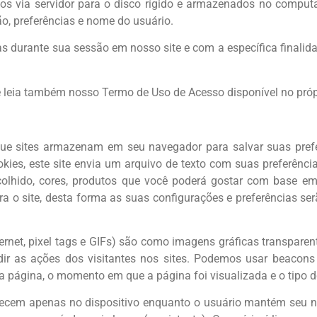
dos via servidor para o disco rígido e armazenados no compu
o, preferências e nome do usuário.
das durante sua sessão em nosso site e com a específica finali
e leia também nosso Termo de Uso de Acesso disponível no próp
que sites armazenam em seu navegador para salvar suas prefe
okies, este site envia um arquivo de texto com suas preferên
colhido, cores, produtos que você poderá gostar com base em
ra o site, desta forma as suas configurações e preferências 
net, pixel tags e GIFs) são como imagens gráficas transparen
 as ações dos visitantes nos sites. Podemos usar beacons 
página, o momento em que a página foi visualizada e o tipo de
necem apenas no dispositivo enquanto o usuário mantém seu 