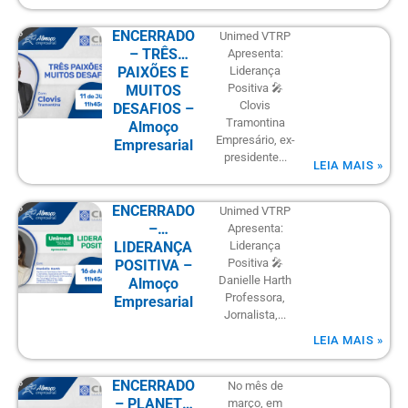
CUSTOS E
DECISÕES –
ENCERRADO
Unimed VTRP
Almoço
– TRÊS
Apresenta:
Empresarial
PAIXÕES E
Liderança
Positiva 🎤
MUITOS
Clovis
DESAFIOS –
Tramontina
Almoço
Empresário, ex-
Empresarial
presidente...
LEIA MAIS »
ENCERRADO
Unimed VTRP
–
Apresenta:
LIDERANÇA
Liderança
Positiva 🎤
POSITIVA –
Danielle Harth
Almoço
Professora,
Empresarial
Jornalista,...
LEIA MAIS »
ENCERRADO
No mês de
– PLANETA
março, em