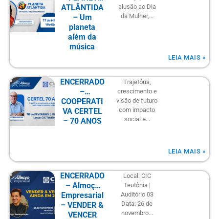
ATLÂNTIDA
alusão ao Dia
da Mulher,...
– Um
planeta
além da
música
LEIA MAIS »
ENCERRADO
Trajetória,
–
crescimento e
COOPERATI
visão de futuro
com impacto
VA CERTEL
social e...
– 70 ANOS
LEIA MAIS »
ENCERRADO
Local: CIC
– Almoço
Teutônia |
Empresarial
Auditório 03
Data: 26 de
– VENDER &
novembro...
VENCER