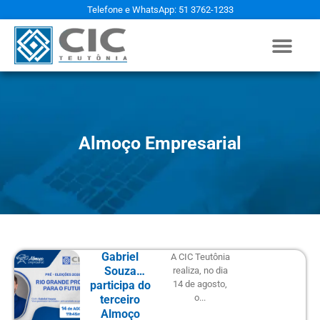
Telefone e WhatsApp: 51 3762-1233
Almoço Empresarial
Gabriel
A CIC Teutônia
Souza
realiza, no dia
participa do
14 de agosto,
o...
terceiro
Almoço