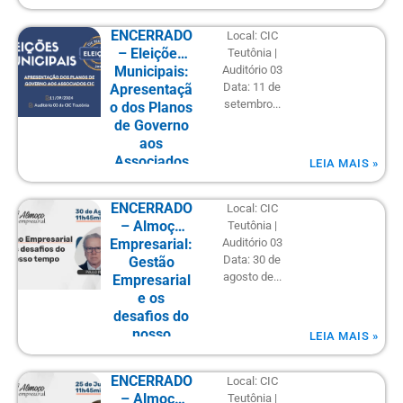
ENCERRADO
Local: CIC
– Eleições
Teutônia |
Municipais:
Auditório 03
Data: 11 de
Apresentaçã
setembro...
o dos Planos
de Governo
aos
Associados
LEIA MAIS »
CIC
ENCERRADO
Local: CIC
– Almoço
Teutônia |
Empresarial:
Auditório 03
Data: 30 de
Gestão
agosto de...
Empresarial
e os
desafios do
nosso
LEIA MAIS »
tempo
ENCERRADO
Local: CIC
– Almoço
Teutônia |