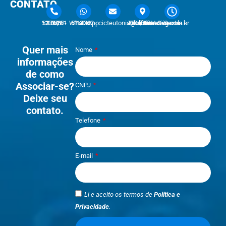
CONTATO
51 3762-1233 | 51 3762-1030
51 3762-1233 WhatsApp
cicteutonia@cicteutonia.com.br
Rua Um Sul, 77 - Centro Administrativo Teutônia - RS
Segunda - Sexta
Quer mais
Nome
informações
de como
Associar-se?
CNPJ
Deixe seu
contato.
Telefone
E-mail
Li e aceito os termos de
Política e
Privacidade
.