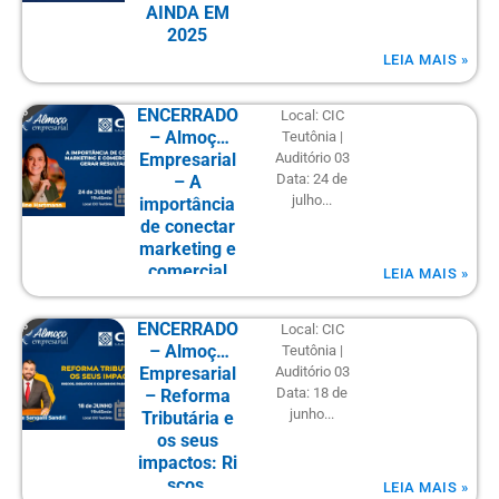
AINDA EM
2025
LEIA MAIS »
ENCERRADO
Local: CIC
– Almoço
Teutônia |
Empresarial
Auditório 03
Data: 24 de
– A
julho...
importância
de conectar
marketing e
comercial
LEIA MAIS »
para gerar
resultados
ENCERRADO
Local: CIC
– Almoço
Teutônia |
Empresarial
Auditório 03
Data: 18 de
– Reforma
junho...
Tributária e
os seus
impactos: Ri
scos,
LEIA MAIS »