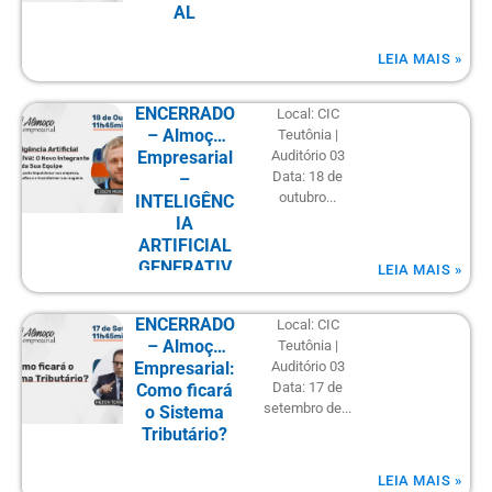
AL
LEIA MAIS »
ENCERRADO
Local: CIC
– Almoço
Teutônia |
Empresarial
Auditório 03
Data: 18 de
–
outubro...
INTELIGÊNC
IA
ARTIFICIAL
GENERATIV
LEIA MAIS »
A: O Novo
Integrante
ENCERRADO
Local: CIC
da Sua
– Almoço
Teutônia |
Equipe
Empresarial:
Auditório 03
Data: 17 de
Como ficará
setembro de...
o Sistema
Tributário?
LEIA MAIS »