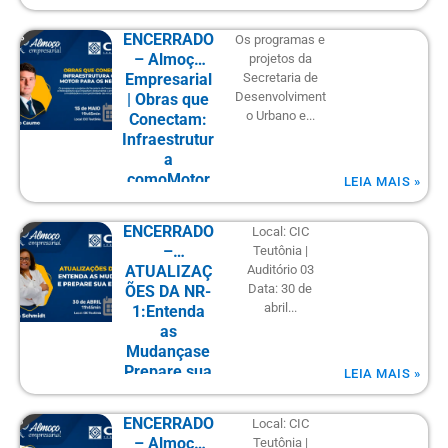
desafios e
caminhos
ENCERRADO
Os programas e
para sua
– Almoço
projetos da
empresa.
Empresarial
Secretaria de
Desenvolviment
| Obras que
o Urbano e...
Conectam:
Infraestrutur
a
comoMotor
LEIA MAIS »
para os
Negócios
ENCERRADO
Local: CIC
–
Teutônia |
ATUALIZAÇ
Auditório 03
Data: 30 de
ÕES DA NR-
abril...
1:Entenda
as
Mudançase
Prepare sua
LEIA MAIS »
Empresa
ENCERRADO
Local: CIC
– Almoço
Teutônia |