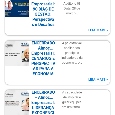
Empresarial:
Auditório 03
Data: 28 de
90 DIAS DE
março...
GESTÃO:
Perspectiva
s e Desafios
LEIA MAIS »
ENCERRADO
A palestra vai
– Almoço
analisar os
Empresarial:
principais
indicadores da
CENÁRIOS E
economia, o...
PERSPECTIV
AS PARA A
ECONOMIA
LEIA MAIS »
ENCERRADO
A capacidade
– Almoço
de inspirar e
Empresarial:
guiar equipes
em um ritmo...
LIDERANÇA
EXPONENCI