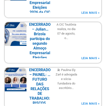
Empresarial
Eleições
2026 da CIC
LEIA MAIS »
Teutônia
ENCERRADO
A CIC Teutônia
– Juliana
realiza, no dia
Brizola
07 de agosto,
o...
participa do
segundo
Almoço
Empresarial
Eleições
LEIA MAIS »
2026 da CIC
Teutônia
ENCERRADO
🎤 Paulina Ely
– PAINEL: O
Zart é advogada
FUTURO
e sócia-
fundadora do
DAS
escritório...
RELAÇÕES
DE
TRABALHO:
RISCOS,
LEIA MAIS »