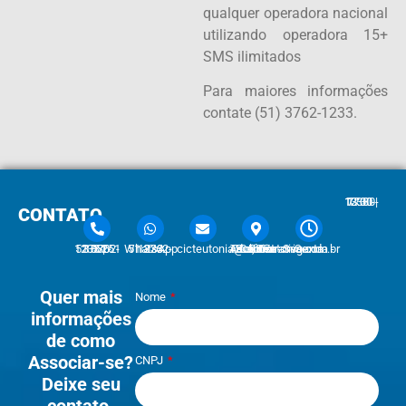
qualquer operadora nacional
utilizando operadora 15+
SMS ilimitados
Para maiores informações
contate (51) 3762-1233.
7:30 - 12:00 | 13:30 - 17:30
CONTATO
51 3762-1233 | 51 3762-1030
51 3762-1233 WhatsApp
cicteutonia@cicteutonia.com.br
Rua Um Sul, 77 - Centro Administrativo Teutônia - RS
Segunda - Sexta
Quer mais
Nome
informações
de como
Associar-se?
CNPJ
Deixe seu