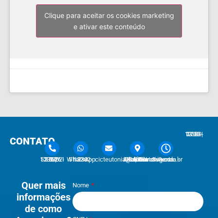
Clique para aceitar os cookies marketing
e ativar este conteúdo
7:30 - 12:00 | 13:30 - 17:30
CONTATO
51 3762-1233 | 51 3762-1030
51 3762-1233 WhatsApp
cicteutonia@cicteutonia.com.br
Rua Um Sul, 77 - Centro Administrativo Teutônia - RS
Segunda - Sexta
Quer mais
Nome
informações
de como