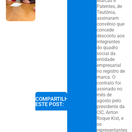
Marcas e
Patentes, de
Teutônia,
assinaram
convênio que
concede
desconto aos
integrantes
do quadro
social da
entidade
empresarial
no registro de
marca. O
contrato foi
assinado no
mês de
COMPARTILHE
agosto pelo
ESTE POST:
presidente da
CIC, Airton
Roque Kist, e
os
representantes