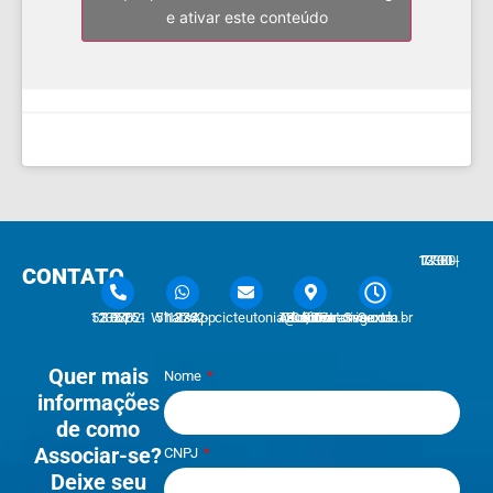
e ativar este conteúdo
7:30 - 12:00 | 13:30 - 17:30
CONTATO
51 3762-1233 | 51 3762-1030
51 3762-1233 WhatsApp
cicteutonia@cicteutonia.com.br
Rua Um Sul, 77 - Centro Administrativo Teutônia - RS
Segunda - Sexta
Quer mais
Nome
informações
de como
Associar-se?
CNPJ
Deixe seu