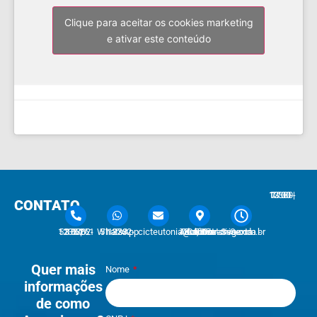
Clique para aceitar os cookies marketing
e ativar este conteúdo
7:30 - 12:00 | 13:30 - 17:30
CONTATO
51 3762-1233 | 51 3762-1030
51 3762-1233 WhatsApp
cicteutonia@cicteutonia.com.br
Rua Um Sul, 77 - Centro Administrativo Teutônia - RS
Segunda - Sexta
Quer mais
Nome
informações
de como