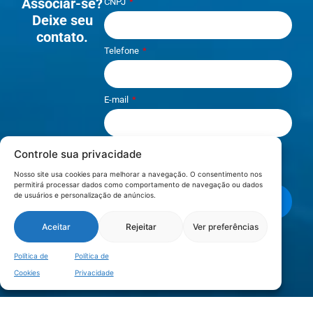
Associar-se?
CNPJ
Deixe seu
contato.
Telefone
E-mail
Controle sua privacidade
Li e aceito os termos de
Política e
Privacidade
.
Nosso site usa cookies para melhorar a navegação. O consentimento nos
permitirá processar dados como comportamento de navegação ou dados
de usuários e personalização de anúncios.
Enviar mensagem
Aceitar
Rejeitar
Ver preferências
LOCALIZAÇÃO
Política de
Política de
Cookies
Privacidade