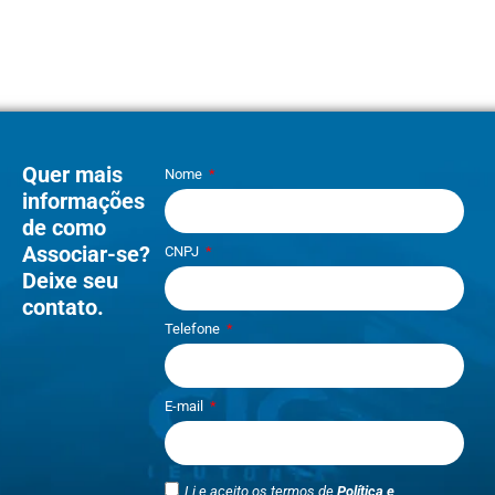
Quer mais
Nome
informações
de como
Associar-se?
CNPJ
Deixe seu
contato.
Telefone
E-mail
Li e aceito os termos de
Política e