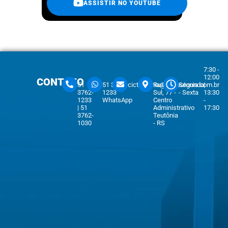
ASSISTIR NO YOUTUBE
7:30 -
12:00
CONTATO
51
51 3762-
cicteutonia@cicteutonia.com.br
Rua Um
Segunda
|
3762-
1233
Sul, 77 -
- Sexta
13:30
1233
WhatsApp
Centro
-
| 51
Administrativo
17:30
3762-
Teutônia
1030
- RS