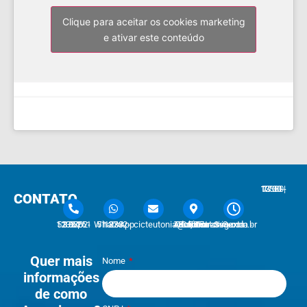
Clique para aceitar os cookies marketing
e ativar este conteúdo
7:30 - 12:00 | 13:30 - 17:30
CONTATO
51 3762-1233 | 51 3762-1030
51 3762-1233 WhatsApp
cicteutonia@cicteutonia.com.br
Rua Um Sul, 77 - Centro Administrativo Teutônia - RS
Segunda - Sexta
Quer mais
Nome
informações
de como