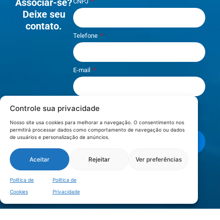
Associar-se?
CNPJ
Deixe seu
contato.
Telefone
E-mail
Controle sua privacidade
Li e aceito os termos de
Política e
Privacidade
.
Nosso site usa cookies para melhorar a navegação. O consentimento nos
permitirá processar dados como comportamento de navegação ou dados
de usuários e personalização de anúncios.
Enviar mensagem
Aceitar
Rejeitar
Ver preferências
LOCALIZAÇÃO
Política de
Política de
Cookies
Privacidade