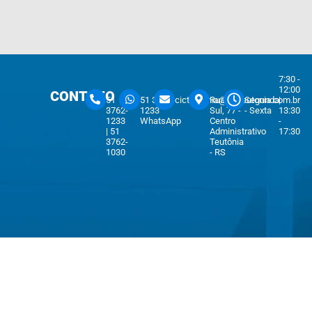
7:30 -
12:00
CONTATO
51
51 3762-
cicteutonia@cicteutonia.com.br
Rua Um
Segunda
|
3762-
1233
Sul, 77 -
- Sexta
13:30
1233
WhatsApp
Centro
-
| 51
Administrativo
17:30
3762-
Teutônia
1030
- RS