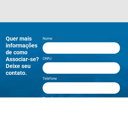
Quer mais
Nome
informações
de como
Associar-se?
CNPJ
Deixe seu
contato.
Telefone
E-mail
Li e aceito os termos de
Política e
Privacidade
.