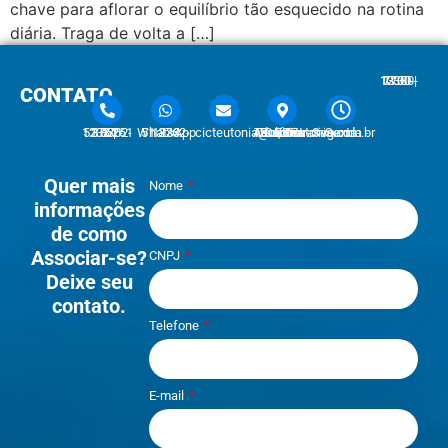
chave para aflorar o equilíbrio tão esquecido na rotina
diária. Traga de volta a […]
7:30 - 12:00 | 13:30 - 17:30
CONTATO
51 3762-1233 | 51 3762-1030
51 3762-1233 WhatsApp
cicteutonia@cicteutonia.com.br
Rua Um Sul, 77 - Centro Administrativo Teutônia - RS
Segunda - Sexta
Quer mais
Nome
informações
de como
Associar-se?
CNPJ
Deixe seu
contato.
Telefone
E-mail