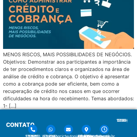
MENOS RISCOS, MAIS POSSIBILIDADES DE NEGÓCIOS.
Objetivos: Demonstrar aos participantes a importância
de ter procedimentos claros e organizados na área de
análise de crédito e cobrança. O objetivo é apresentar
como a cobrança pode ser eficiente, bem como a
recuperação de crédito nos casos em que ocorrer
dificuldades na hora do recebimento. Temas abordados:
1- […]
7:30 - 12:00 | 13:30 - 17:30
CONTATO
51 3762-1233 | 51 3762-1030
51 3762-1233 WhatsApp
cicteutonia@cicteutonia.com.br
Rua Um Sul, 77 - Centro Administrativo Teutônia - RS
Segunda - Sexta