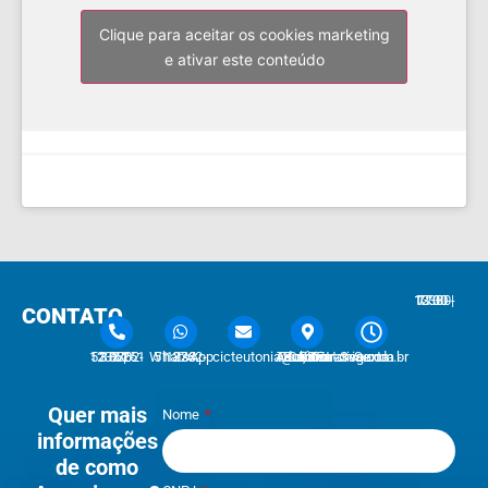
Clique para aceitar os cookies marketing
e ativar este conteúdo
7:30 - 12:00 | 13:30 - 17:30
CONTATO
51 3762-1233 | 51 3762-1030
51 3762-1233 WhatsApp
cicteutonia@cicteutonia.com.br
Rua Um Sul, 77 - Centro Administrativo Teutônia - RS
Segunda - Sexta
Quer mais
Nome
informações
de como