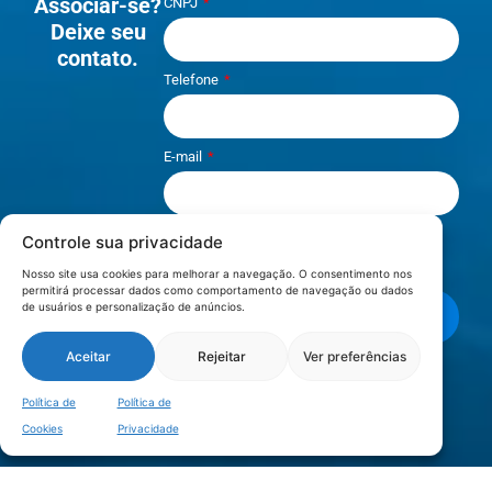
Associar-se?
CNPJ
Deixe seu
contato.
Telefone
E-mail
Controle sua privacidade
Li e aceito os termos de
Política e
Privacidade
.
Nosso site usa cookies para melhorar a navegação. O consentimento nos
permitirá processar dados como comportamento de navegação ou dados
de usuários e personalização de anúncios.
Enviar mensagem
Aceitar
Rejeitar
Ver preferências
LOCALIZAÇÃO
Política de
Política de
Cookies
Privacidade