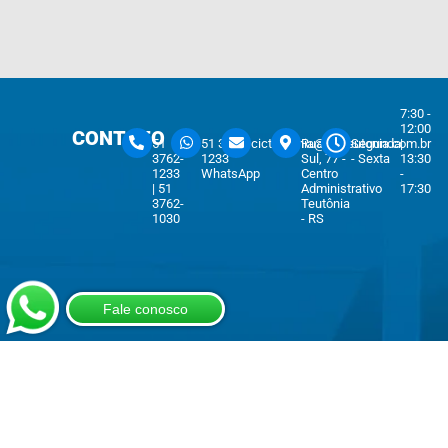
7:30 -
12:00
CONTATO
51
51 3762-
cicteutonia@cicteutonia.com.br
Rua Um
Segunda
|
3762-
1233
Sul, 77 -
- Sexta
13:30
1233
WhatsApp
Centro
-
| 51
Administrativo
17:30
3762-
Teutônia
1030
- RS
Fale conosco