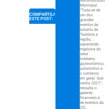
Administrativo
Municipal.
“Trata-se de
COMPARTILHE
um dos
ESTE POST:
grandes
eventos de
turismo de
Teutônia e
região,
aquecendo
negócios do
setor
hoteleiro,
gastronômico,
automotivo e
o comércio
em geral. Que
venha 2021”,
ressalta o
gerente
financeiro e
de eventos da
CIC,