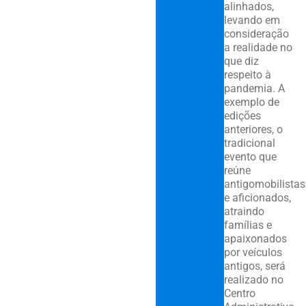
alinhados,
levando em
consideração
a realidade no
que diz
respeito à
pandemia. A
exemplo de
edições
anteriores, o
tradicional
evento que
reúne
antigomobilistas
e aficionados,
atraindo
famílias e
apaixonados
por veículos
antigos, será
realizado no
Centro