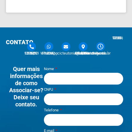
7:30 - 12:00 | 13:30 - 17:30
CONTATO
51 3762-1233 | 51 3762-1030
51 3762-1233 WhatsApp
cicteutonia@cicteutonia.com.br
Rua Um Sul, 77 - Centro Administrativo Teutônia - RS
Segunda - Sexta
Quer mais
Nome
informações
de como
Associar-se?
CNPJ
Deixe seu
contato.
Telefone
E-mail