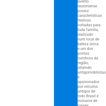
evento
teutoniense
possui
características
festivas
voltadas para
toda família,
realizado
num local de
beleza única
e um dos
pontos
turísticos da
região,
atraindo
antigomobilistas
e
apaixonados
por veículos
antigos de
todo Brasil e
inclusive de
países