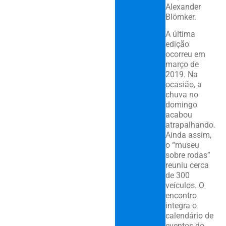
Alexander
Blömker.
A última
edição
ocorreu em
março de
2019. Na
ocasião, a
chuva no
domingo
acabou
atrapalhando.
Ainda assim,
o “museu
sobre rodas”
reuniu cerca
de 300
veículos. O
encontro
integra o
calendário de
eventos do