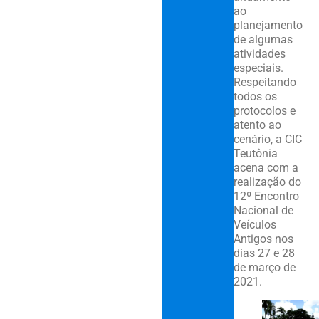
ao
planejamento
de algumas
atividades
especiais.
Respeitando
todos os
protocolos e
atento ao
cenário, a CIC
Teutônia
acena com a
realização do
12º Encontro
Nacional de
Veículos
Antigos nos
dias 27 e 28
de março de
2021.