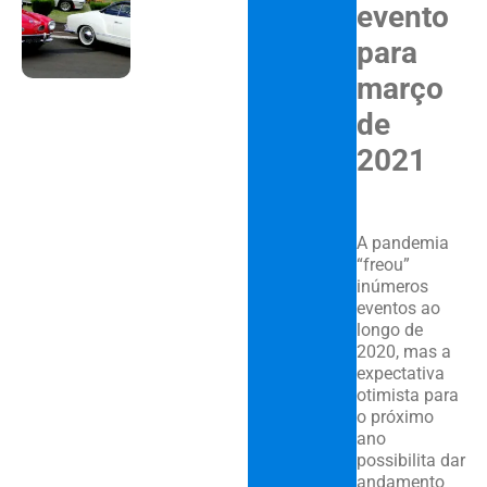
evento
para
março
de
2021
A pandemia
“freou”
inúmeros
eventos ao
longo de
2020, mas a
expectativa
otimista para
o próximo
ano
possibilita dar
andamento