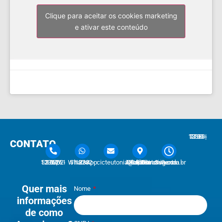
Clique para aceitar os cookies marketing
e ativar este conteúdo
7:30 - 12:00 | 13:30 - 17:30
CONTATO
51 3762-1233 | 51 3762-1030
51 3762-1233 WhatsApp
cicteutonia@cicteutonia.com.br
Rua Um Sul, 77 - Centro Administrativo Teutônia - RS
Segunda - Sexta
Quer mais
Nome
informações
de como