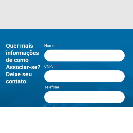
Quer mais
Nome
informações
de como
Associar-se?
CNPJ
Deixe seu
contato.
Telefone
E-mail
Li e aceito os termos de
Política e