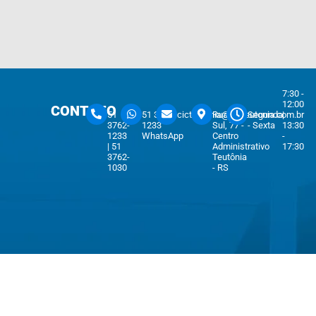
7:30 -
12:00
CONTATO
51
51 3762-
cicteutonia@cicteutonia.com.br
Rua Um
Segunda
|
3762-
1233
Sul, 77 -
- Sexta
13:30
1233
WhatsApp
Centro
-
| 51
Administrativo
17:30
3762-
Teutônia
1030
- RS