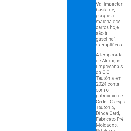
Vai impactar
bastante,
porque a
maioria dos
carros hoje
são à
gasolina”,
exemplificou.
A temporada
de Almoços
Empresariais
da CIC
Teutônia em
2024 conta
com o
patrocínio de
Certel, Colégio
Teutônia,
Dinda Card,
Fabricato Pré
Moldados,
Reinigend,