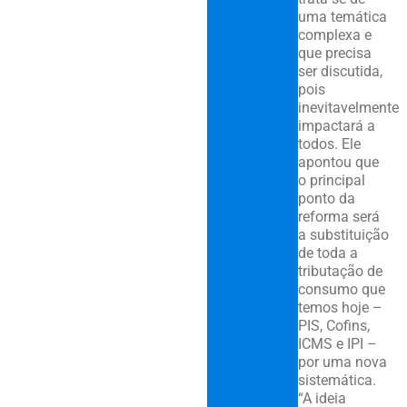
uma temática
complexa e
que precisa
ser discutida,
pois
inevitavelmente
impactará a
todos. Ele
apontou que
o principal
ponto da
reforma será
a substituição
de toda a
tributação de
consumo que
temos hoje –
PIS, Cofins,
ICMS e IPI –
por uma nova
sistemática.
“A ideia