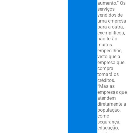
aumento.” Os
serviços
vendidos de
uma empresa
para a outra,
exemplificou,
não terão
muitos
empecilhos,
visto que a
empresa que
compra
tomará os
créditos.
“Mas as
empresas que
atendem
diretamente a
população,
como
segurança,
educação,