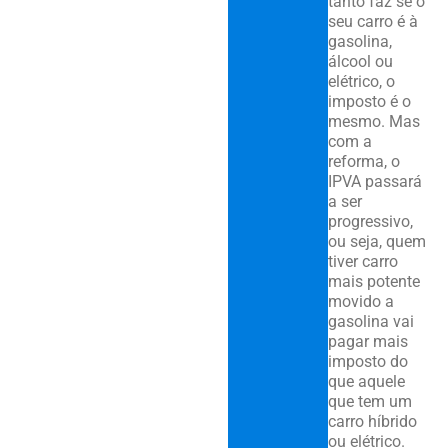
tanto faz se o
seu carro é à
gasolina,
álcool ou
elétrico, o
imposto é o
mesmo. Mas
com a
reforma, o
IPVA passará
a ser
progressivo,
ou seja, quem
tiver carro
mais potente
movido a
gasolina vai
pagar mais
imposto do
que aquele
que tem um
carro híbrido
ou elétrico.