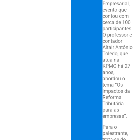
Empresarial,
evento que
contou com
cerca de 100
participantes.
O professor e
contador
Altair Antônio
Toledo, que
atua na
KPMG há 27
anos,
abordou o
tema “Os
impactos da
Reforma
Tributária
para as
empresas”.
Para o
palestrante,
trata-se de