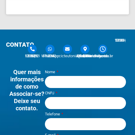
7:30 - 12:00 | 13:30 - 17:30
CONTATO
51 3762-1233 | 51 3762-1030
51 3762-1233 WhatsApp
cicteutonia@cicteutonia.com.br
Rua Um Sul, 77 - Centro Administrativo Teutônia - RS
Segunda - Sexta
Quer mais
Nome
informações
de como
Associar-se?
CNPJ
Deixe seu
contato.
Telefone