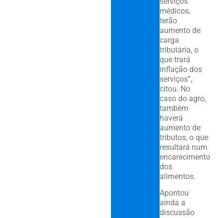
serviços
médicos,
terão
aumento de
carga
tributária, o
que trará
inflação dos
serviços”,
citou. No
caso do agro,
também
haverá
aumento de
tributos, o que
resultará num
encarecimento
dos
alimentos.
Apontou
ainda a
discussão