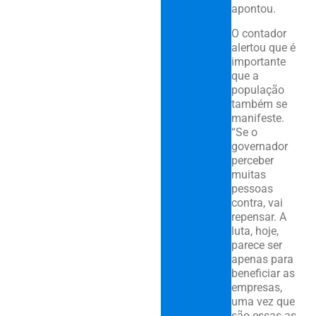
apontou.
O contador
alertou que é
importante
que a
população
também se
manifeste.
“Se o
governador
perceber
muitas
pessoas
contra, vai
repensar. A
luta, hoje,
parece ser
apenas para
beneficiar as
empresas,
uma vez que
são essas as