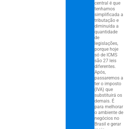
central é que
tenhamos
simplificada a
tributação e
diminuída a
quantidade
de
legislações,
porque hoje
só de ICMS
são 27 leis
diferentes.
Após,
passaremos a
ter o imposto
(IVA) que
substituirá os
demais. É
para melhorar
o ambiente de
negócios no
Brasil e gerar