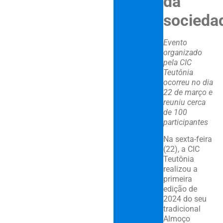
da
socieda
Evento
organizado
pela CIC
Teutônia
ocorreu no dia
22 de março e
reuniu cerca
de 100
participantes
Na sexta-feira
(22), a CIC
Teutônia
realizou a
primeira
edição de
2024 do seu
tradicional
Almoço