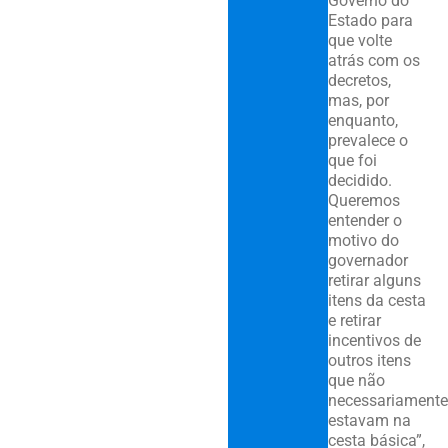
Governo do
Estado para
que volte
atrás com os
decretos,
mas, por
enquanto,
prevalece o
que foi
decidido.
Queremos
entender o
motivo do
governador
retirar alguns
itens da cesta
e retirar
incentivos de
outros itens
que não
necessariamente
estavam na
cesta básica”,