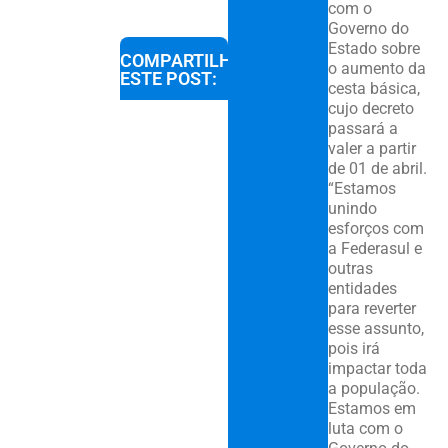
com o
Governo do
Estado sobre
COMPARTILHE
o aumento da
ESTE POST:
cesta básica,
cujo decreto
passará a
valer a partir
de 01 de abril.
“Estamos
unindo
esforços com
a Federasul e
outras
entidades
para reverter
esse assunto,
pois irá
impactar toda
a população.
Estamos em
luta com o