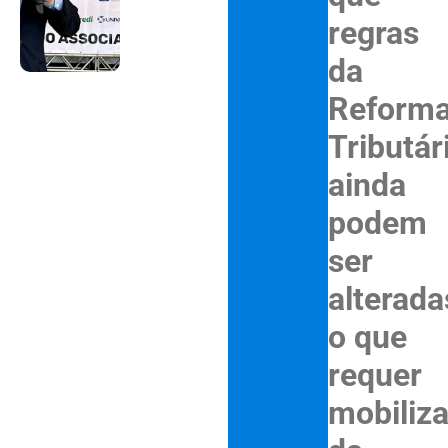
regras
da
Reform
Tributár
ainda
podem
ser
alterada
o que
requer
mobiliz