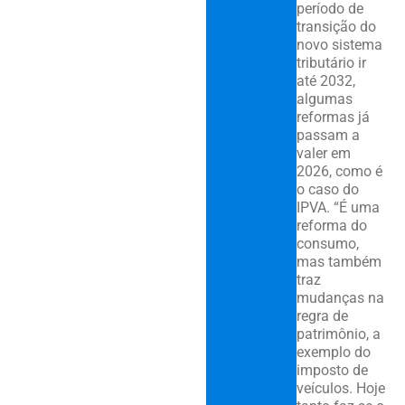
período de
transição do
novo sistema
tributário ir
até 2032,
algumas
reformas já
passam a
valer em
2026, como é
o caso do
IPVA. “É uma
reforma do
consumo,
mas também
traz
mudanças na
regra de
patrimônio, a
exemplo do
imposto de
veículos. Hoje