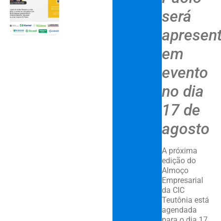
será
apresen
em
evento
no dia
17 de
agosto
A próxima
edição do
Almoço
Empresarial
da CIC
Teutônia está
agendada
para o dia 17