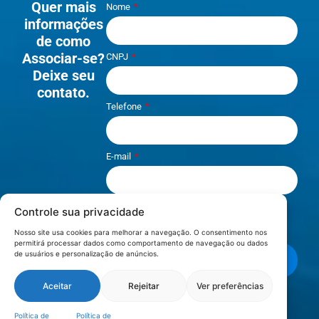
Quer mais
Nome
informações
de como
Associar-se?
CNPJ
Deixe seu
contato.
Telefone
E-mail
Controle sua privacidade
Li e aceito os termos de
Política e
Privacidade
.
Nosso site usa cookies para melhorar a navegação. O consentimento nos
permitirá processar dados como comportamento de navegação ou dados
de usuários e personalização de anúncios.
Enviar mensagem
Aceitar
Rejeitar
Ver preferências
LOCALIZAÇÃO
Política de
Política de