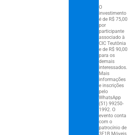
O
investimento
é de R$ 75,00
por
participante
associado à
CIC Teutônia
e de R$ 90,00
para os
demais
interessados.
Mais
informações
e inscrições
pelo
WhatsApp
(51) 99250-
1992. O
evento conta
com o
patrocínio de
3F1B Móveis