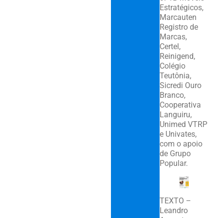
Estratégicos,
Marcauten
Registro de
Marcas,
Certel,
Reinigend,
Colégio
Teutônia,
Sicredi Ouro
Branco,
Cooperativa
Languiru,
Unimed VTRP
e Univates,
com o apoio
de Grupo
Popular.
TEXTO –
Leandro