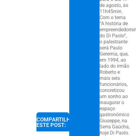
de agosto, às
11h45min.
Com o tema
“A história de
empreendedoris
do Di Paolo”,
o palestrante
será Paulo
Geremia, que,
em 1994, ao
lado do irmão
Roberto e
mais seis
funcionários,
concretizou
um sonho ao
inaugurar o
espaço
gastronômico
COMPARTILHE
Giuseppe, na
ESTE POST:
Serra Gaúcha,
hoje Di Paolo.