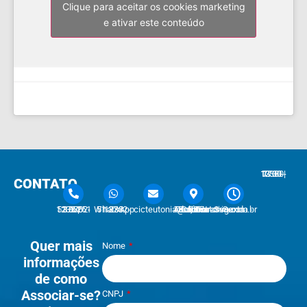
Clique para aceitar os cookies marketing
e ativar este conteúdo
7:30 - 12:00 | 13:30 - 17:30
CONTATO
51 3762-1233 | 51 3762-1030
51 3762-1233 WhatsApp
cicteutonia@cicteutonia.com.br
Rua Um Sul, 77 - Centro Administrativo Teutônia - RS
Segunda - Sexta
Quer mais
Nome
informações
de como
Associar-se?
CNPJ