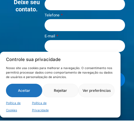
Deixe seu
contato.
Telefone
E-mail
Controle sua privacidade
Li e aceito os termos de
Política e
Privacidade
.
Nosso site usa cookies para melhorar a navegação. O consentimento nos
permitirá processar dados como comportamento de navegação ou dados
de usuários e personalização de anúncios.
Enviar mensagem
Aceitar
Rejeitar
Ver preferências
LOCALIZAÇÃO
Política de
Política de
Cookies
Privacidade