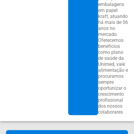
embalagens
em papel
kraft, atuando
há mais de 06
anos no
mercado.
Oferecemos
benefícios
como plano
de saúde da
Unimed, vale
alimentação e
procuramos
sempre
oportunizar o
crescimento
profissional
dos nossos
colaborares