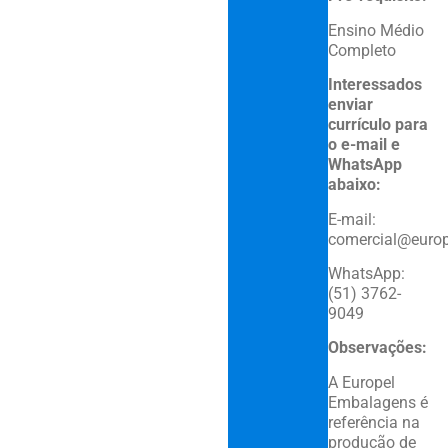
Ensino Médio
Completo
Interessados
enviar
currículo para
o e-mail e
WhatsApp
abaixo:
E-mail:
comercial@euro
WhatsApp:
(51) 3762-
9049
Observações:
A Europel
Embalagens é
referência na
produção de