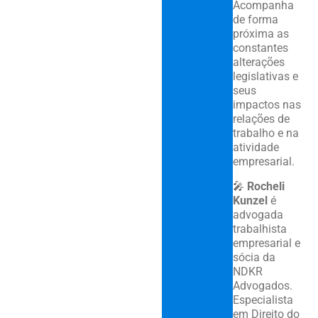
Acompanha
de forma
próxima as
constantes
alterações
legislativas e
seus
impactos nas
relações de
trabalho e na
atividade
empresarial.
🎤
Rocheli
Kunzel
é
advogada
trabalhista
empresarial e
sócia da
NDKR
Advogados.
Especialista
em Direito do