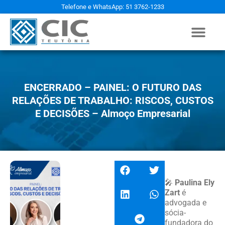
Telefone e WhatsApp: 51 3762-1233
ENCERRADO – PAINEL: O FUTURO DAS
RELAÇÕES DE TRABALHO: RISCOS, CUSTOS
E DECISÕES – Almoço Empresarial
🎤
Paulina Ely
Zart
é
advogada e
sócia-
fundadora do