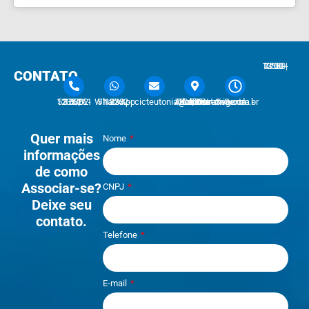
7:30 - 12:00 | 13:30 - 17:30
CONTATO
51 3762-1233 | 51 3762-1030
51 3762-1233 WhatsApp
cicteutonia@cicteutonia.com.br
Rua Um Sul, 77 - Centro Administrativo Teutônia - RS
Segunda - Sexta
Quer mais
Nome
informações
de como
Associar-se?
CNPJ
Deixe seu
contato.
Telefone
E-mail