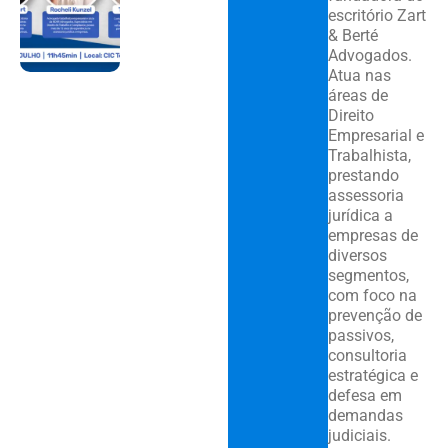
escritório Zart
& Berté
Advogados.
Atua nas
áreas de
Direito
Empresarial e
Trabalhista,
prestando
assessoria
jurídica a
empresas de
diversos
segmentos,
com foco na
prevenção de
passivos,
consultoria
estratégica e
defesa em
demandas
judiciais.