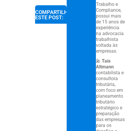
Trabalho e
Compliance,
COMPARTILHE
possui mais
ESTE POST:
de 15 anos de
experiência
na advocacia
trabalhista
voltada às
empresas.
🎤
Taís
Altmann
contabilista e
consultora
tributária,
com foco em
planeamento
tributário
estratégico e
preparação
das empresas
para os