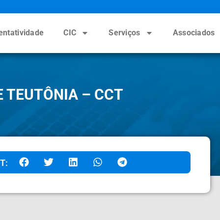
entatividade
CIC
Serviços
Associados
 TEUTÔNIA – CCT
T: