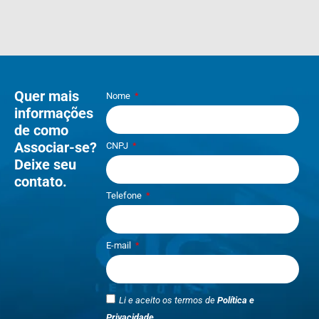
Quer mais
Nome
informações
de como
Associar-se?
CNPJ
Deixe seu
contato.
Telefone
E-mail
Li e aceito os termos de
Política e
Privacidade
.