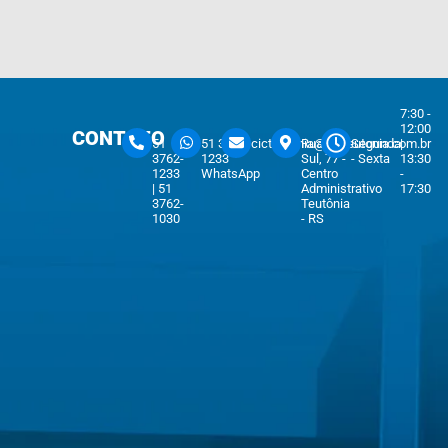
7:30 -
12:00
CONTATO
51
51 3762-
cicteutonia@cicteutonia.com.br
Rua Um
Segunda
|
3762-
1233
Sul, 77 -
- Sexta
13:30
1233
WhatsApp
Centro
-
| 51
Administrativo
17:30
3762-
Teutônia
1030
- RS