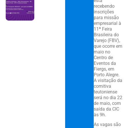
está
recebendo
inscrições
para missão
empresarial à
11ª Feira
Brasileira do
Varejo (FBV),
que ocorre em
maio no
Centro de
Eventos da
Fiergs, em
Porto Alegre.
A visitação da
comitiva
teutoniense
será no dia 22
de maio, com
saída da CIC
às 9h.
As vagas são