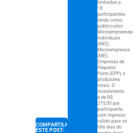
limitadas a
18
participantes,
tendo como
público-alvo
Microempreende
Individuais
(MEI),
Microempresas
(ME),
Empresas de
Pequeno
Porte (EPP) e
produtores
rurais. O
investimento
é de R$
215,00 por
participante,
com ingresso
válido para os
COMPARTILHE
três dias do
ESTE POST:
evento (para