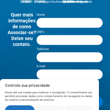
51 3762-1233 | 51 3762-1030
51 3762-1233 WhatsApp
cicteutonia@cicteutonia.com.br
Rua Um Sul, 77 - Centro Administrativo Teutônia - RS
Segunda - Sexta
Quer mais
Nome
informações
de como
Associar-se?
CNPJ
Deixe seu
contato.
Telefone
E-mail
Controle sua privacidade
Li e aceito os termos de
Política e
Privacidade
.
Nosso site usa cookies para melhorar a navegação. O consentimento nos
permitirá processar dados como comportamento de navegação ou dados
de usuários e personalização de anúncios.
Enviar mensagem