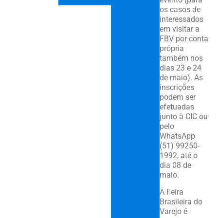
os casos de
interessados
em visitar a
FBV por conta
própria
também nos
dias 23 e 24
de maio). As
inscrições
podem ser
efetuadas
junto à CIC ou
pelo
WhatsApp
(51) 99250-
1992, até o
dia 08 de
maio.
A Feira
Brasileira do
Varejo é