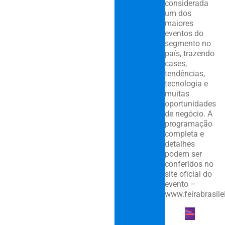
considerada
um dos
maiores
eventos do
segmento no
país, trazendo
cases,
tendências,
tecnologia e
muitas
oportunidades
de negócio. A
programação
completa e
detalhes
podem ser
conferidos no
site oficial do
evento –
www.feirabrasile