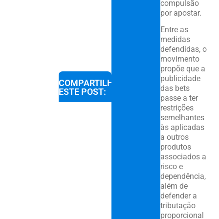
compulsão
por apostar.
Entre as
medidas
defendidas, o
movimento
propõe que a
publicidade
COMPARTILHE
das bets
ESTE POST:
passe a ter
restrições
semelhantes
às aplicadas
a outros
produtos
associados a
risco e
dependência,
além de
defender a
tributação
proporcional