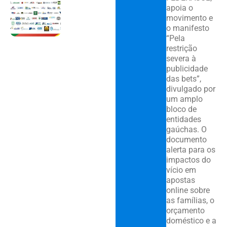
apoia o
movimento e
o manifesto
“Pela
restrição
severa à
publicidade
das bets”,
divulgado por
um amplo
bloco de
entidades
gaúchas. O
documento
alerta para os
impactos do
vício em
apostas
online sobre
as famílias, o
orçamento
doméstico e a