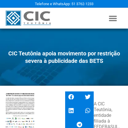
Telefone e WhatsApp: 51 3762-1233
CIC Teutônia apoia movimento por restrição
severa à publicidade das BETS
A CIC
Teutônia,
entidade
filiada à
FEDERASUL,