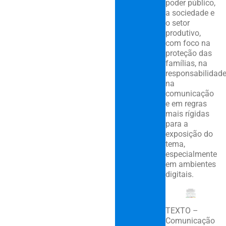
poder público,
a sociedade e
o setor
produtivo,
com foco na
proteção das
famílias, na
responsabilidad
na
comunicação
e em regras
mais rígidas
para a
exposição do
tema,
especialmente
em ambientes
digitais.
TEXTO –
Comunicação