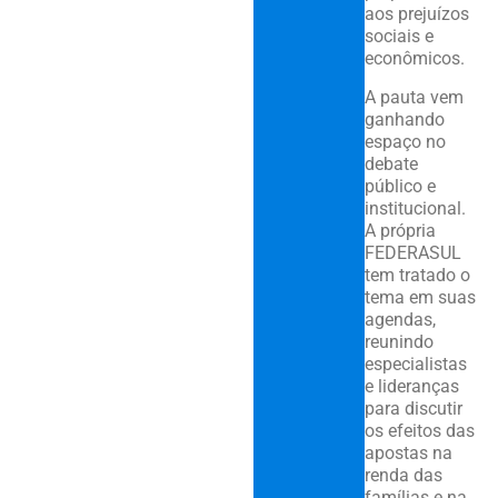
aos prejuízos
sociais e
econômicos.
A pauta vem
ganhando
espaço no
debate
público e
institucional.
A própria
FEDERASUL
tem tratado o
tema em suas
agendas,
reunindo
especialistas
e lideranças
para discutir
os efeitos das
apostas na
renda das
famílias e na