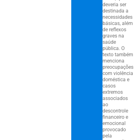
deveria ser
destinada a
necessidades
básicas, além
de reflexos
graves na
saúde
pública. O
texto também
menciona
preocupações
com violência
doméstica e
casos
extremos
associados
ao
descontrole
financeiro e
emocional
provocado
pela