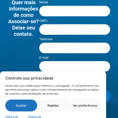
Quer mais
Nome
informações
de como
Associar-se?
CNPJ
Deixe seu
contato.
Telefone
E-mail
Controle sua privacidade
Li e aceito os termos de
Política e
Privacidade
.
Nosso site usa cookies para melhorar a navegação. O consentimento nos
permitirá processar dados como comportamento de navegação ou dados
de usuários e personalização de anúncios.
Enviar mensagem
Aceitar
Rejeitar
Ver preferências
LOCALIZAÇÃO
Política de
Política de