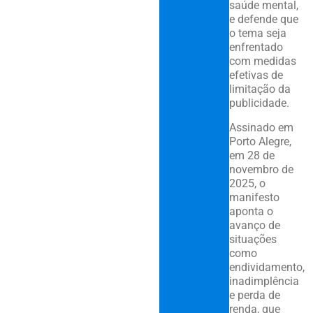
saúde mental,
e defende que
o tema seja
enfrentado
com medidas
efetivas de
limitação da
publicidade.
Assinado em
Porto Alegre,
em 28 de
novembro de
2025, o
manifesto
aponta o
avanço de
situações
como
endividamento,
inadimplência
e perda de
renda, que