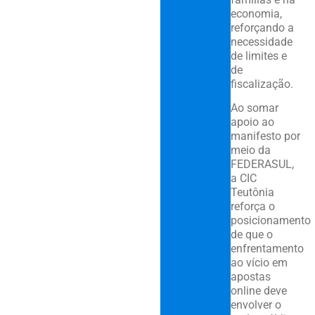
economia,
reforçando a
necessidade
de limites e
de
fiscalização.
Ao somar
apoio ao
manifesto por
meio da
FEDERASUL,
a CIC
Teutônia
reforça o
posicionamento
de que o
enfrentamento
ao vício em
apostas
online deve
envolver o