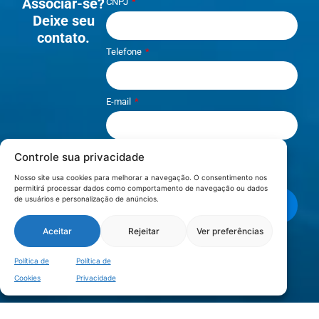
Associar-se?
CNPJ
Deixe seu
contato.
Telefone
E-mail
Controle sua privacidade
Li e aceito os termos de
Política e
Privacidade
.
Nosso site usa cookies para melhorar a navegação. O consentimento nos
permitirá processar dados como comportamento de navegação ou dados
de usuários e personalização de anúncios.
Enviar mensagem
Aceitar
Rejeitar
Ver preferências
LOCALIZAÇÃO
Política de
Política de
Cookies
Privacidade