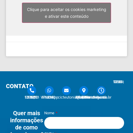
Clique para aceitar os cookies marketing
e ativar este conteúdo
7:30 - 12:00 | 13:30 - 17:30
CONTATO
51 3762-1233 | 51 3762-1030
51 3762-1233 WhatsApp
cicteutonia@cicteutonia.com.br
Rua Um Sul, 77 - Centro Administrativo Teutônia - RS
Segunda - Sexta
Quer mais
Nome
informações
de como