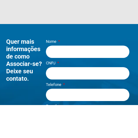
Quer mais
Nome
informações
de como
Associar-se?
CNPJ
Deixe seu
contato.
Telefone
E-mail
Li e aceito os termos de
Política e
Privacidade
.