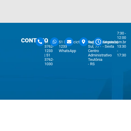
7:30 -
12:00
CONTATO
51
51 3762-
cicteutonia@cicteutonia.com.br
Rua Um
Segunda
|
3762-
1233
Sul, 77 -
- Sexta
13:30
1233
WhatsApp
Centro
-
| 51
Administrativo
17:30
3762-
Teutônia
1030
- RS