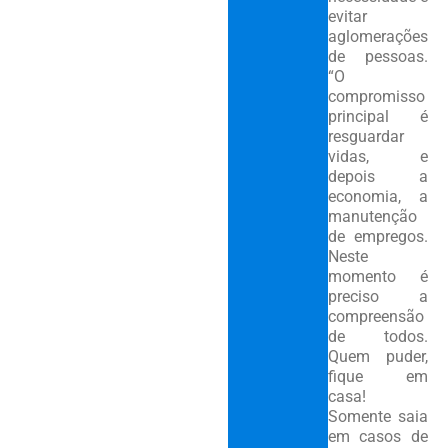
evitar
aglomerações
de pessoas.
“O
compromisso
principal é
resguardar
vidas, e
depois a
economia, a
manutenção
de empregos.
Neste
momento é
preciso a
compreensão
de todos.
Quem puder,
fique em
casa!
Somente saia
em casos de