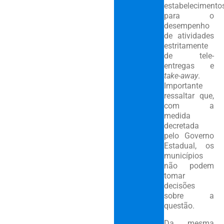
estabelecimento
para o
desempenho
de atividades
estritamente
de tele-
entregas e
take-away
.
Importante
ressaltar que,
com a
medida
decretada
pelo Governo
Estadual, os
municípios
não podem
tomar
decisões
sobre a
questão.
Da mesma