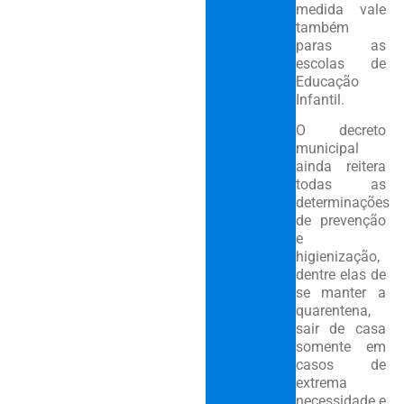
medida vale
também
paras as
escolas de
Educação
Infantil.
O decreto
municipal
ainda reitera
todas as
determinações
de prevenção
e
higienização,
dentre elas de
se manter a
quarentena,
sair de casa
somente em
casos de
extrema
necessidade e