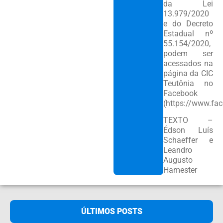
da Lei
13.979/2020
e do Decreto
Estadual nº
55.154/2020,
podem ser
acessados na
página da CIC
Teutônia no
Facebook
(https://www.fac
TEXTO –
Édson Luís
Schaeffer e
Leandro
Augusto
Hamester
ÚLTIMOS POSTS