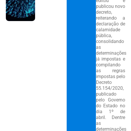
editou e
publicou novo
decreto,
reiterando a
declaração de
calamidade
pública,
consolidando
as
determinações
já impostas e
compilando
as regras
impostas pelo
Decreto
55.154/2020,
publicado
pelo Governo
do Estado no
dia 1º de
abril. Dentre
as
determinações