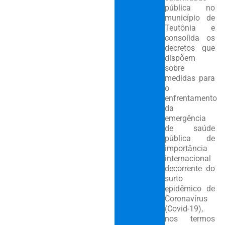
pública no
município de
Teutônia e
consolida os
decretos que
dispõem
sobre
medidas para
o
enfrentamento
da
emergência
de saúde
pública de
importância
internacional
decorrente do
surto
epidêmico de
Coronavírus
(Covid-19),
nos termos