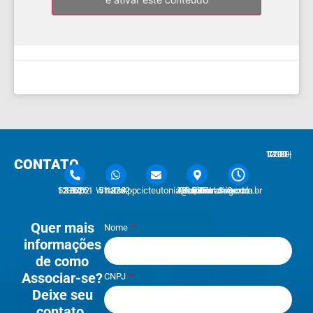
7:30 - 12:00 | 13:30 - 17:30
CONTATO
51 3762-1233 | 51 3762-1030
51 3762-1233 WhatsApp
cicteutonia@cicteutonia.com.br
Rua Um Sul, 77 - Centro Administrativo Teutônia - RS
Segunda - Sexta
Quer mais
Nome
informações
de como
Associar-se?
CNPJ
Deixe seu
contato.