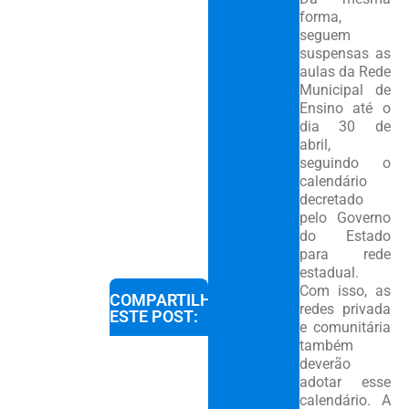
forma,
seguem
suspensas as
aulas da Rede
Municipal de
Ensino até o
dia 30 de
abril,
seguindo o
calendário
decretado
pelo Governo
do Estado
para rede
estadual.
Com isso, as
COMPARTILHE
redes privada
ESTE POST:
e comunitária
também
deverão
adotar esse
calendário. A