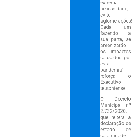
extrema
necessidade,
evite
aglomerações!
Cada um
fazendo a
sua parte, se
amenizarão
os impactos
causados por
esta
pandemia”,
reforça o
Executivo
teutoniense.
O Decreto
Municipal nº
2.732/2020,
que reitera a
declaração de
estado de
calamidade