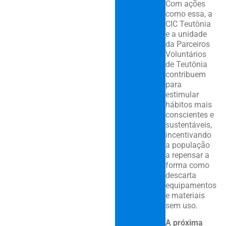
Com ações
como essa, a
CIC Teutônia
e a unidade
da Parceiros
Voluntários
de Teutônia
contribuem
para
estimular
hábitos mais
conscientes e
sustentáveis,
incentivando
a população
a repensar a
forma como
descarta
equipamentos
e materiais
sem uso.
A próxima