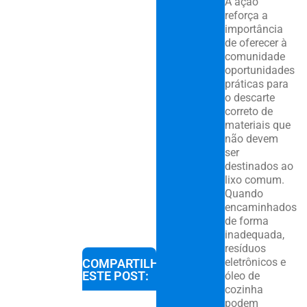
A ação
reforça a
importância
de oferecer à
comunidade
oportunidades
práticas para
o descarte
correto de
materiais que
não devem
ser
destinados ao
lixo comum.
Quando
encaminhados
de forma
inadequada,
resíduos
eletrônicos e
COMPARTILHE
ESTE POST:
óleo de
cozinha
podem