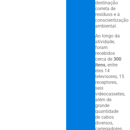
destinação
correta de
resíduos e à
conscientização
ambiental.
Ao longo da
atividade,
foram
recebidos
cerca de
300
itens
, entre
eles 14
televisores, 15
receptores,
seis
videocassetes,
além de
grande
quantidade
de cabos
diversos,
carregadores,