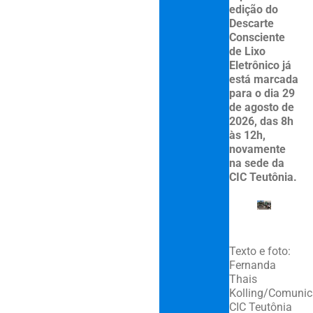
edição do
Descarte
Consciente
de Lixo
Eletrônico já
está marcada
para o dia 29
de agosto de
2026, das 8h
às 12h,
novamente
na sede da
CIC Teutônia.
Texto e foto:
Fernanda
Thais
Kolling/Comuni
CIC Teutônia