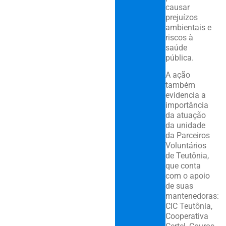
causar
prejuízos
ambientais e
riscos à
saúde
pública.
A ação
também
evidencia a
importância
da atuação
da unidade
da Parceiros
Voluntários
de Teutônia,
que conta
com o apoio
de suas
mantenedoras:
CIC Teutônia,
Cooperativa