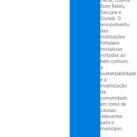
Certel, Couros
Bom Retiro,
Seccare e
Sicredi. O
envolvimento
das
instituições
fortalece
iniciativas
voltadas ao
bem comum,
à
sustentabilidade
e à
mobilização
da
comunidade
em torno de
causas
relevantes
para o
município.