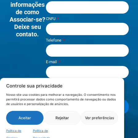
informações
de como
Associar-se?
CNPJ
Deixe seu
contato.
Telefone
E-mail
Controle sua privacidade
Li e aceito os termos de
Política e
Privacidade
.
Nosso site usa cookies para melhorar a navegação. O consentimento nos
permitirá processar dados como comportamento de navegação ou dados
de usuários e personalização de anúncios.
Enviar mensagem
Aceitar
Rejeitar
Ver preferências
LOCALIZAÇÃO
Política de
Política de