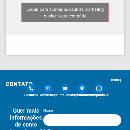
Clique para aceitar os cookies marketing
e ativar este conteúdo
7:30 - 12:00 | 13:30 - 17:30
CONTATO
51 3762-1233 | 51 3762-1030
51 3762-1233 WhatsApp
cicteutonia@cicteutonia.com.br
Rua Um Sul, 77 - Centro Administrativo Teutônia - RS
Segunda - Sexta
Quer mais
Nome
informações
de como