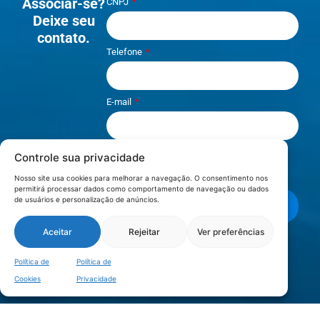
Associar-se?
CNPJ
Deixe seu
contato.
Telefone
E-mail
Controle sua privacidade
Li e aceito os termos de
Política e
Privacidade
.
Nosso site usa cookies para melhorar a navegação. O consentimento nos
permitirá processar dados como comportamento de navegação ou dados
de usuários e personalização de anúncios.
Enviar mensagem
Aceitar
Rejeitar
Ver preferências
LOCALIZAÇÃO
Política de
Política de
Cookies
Privacidade