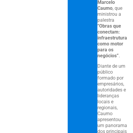
Marcelo
Caumo
, que
ministrou a
palestra
“Obras que
conectam:
infraestrutura
como motor
para os
negócios”
.
Diante de um
público
formado por
empresários,
autoridades e
lideranças
locais e
regionais,
Caumo
apresentou
um panorama
dos principais