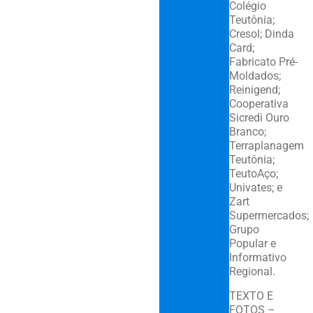
Colégio
Teutônia;
Cresol; Dinda
Card;
Fabricato Pré-
Moldados;
Reinigend;
Cooperativa
Sicredi Ouro
Branco;
Terraplanagem
Teutônia;
TeutoAço;
Univates; e
Zart
Supermercados;
Grupo
Popular e
Informativo
Regional.
TEXTO E
FOTOS –