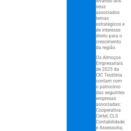
levando aos
seus
associados
temas
estratégicos e
de interesse
direto para o
crescimento
da região.
Os Almoços
Empresariais
de 2025 da
CIC Teutônia
contam com
o patrocínio
das seguintes
empresas
associadas:
Cooperativa
Certel; CLS
Contabilidade
e Assessoria;