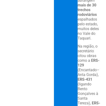
abrangem
mais de 30
trechos
rodoviários
espalhados
pelo estado,
muitos deles
no Vale do
Taquari.
Na região, o
secretário
citou obras
como a
ERS-
129
(Encantado–
Anta Gorda),
ERS-431
(ligando
Bento
Gonçalves à
Santa
Tereza),
ERS-