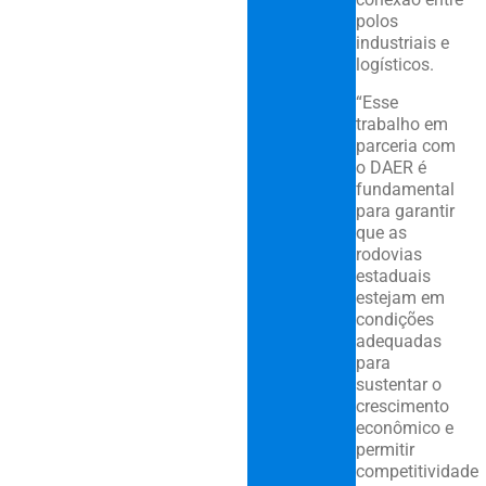
polos
industriais e
logísticos.
“Esse
trabalho em
parceria com
o DAER é
fundamental
para garantir
que as
rodovias
estaduais
estejam em
condições
adequadas
para
sustentar o
crescimento
econômico e
permitir
competitividade