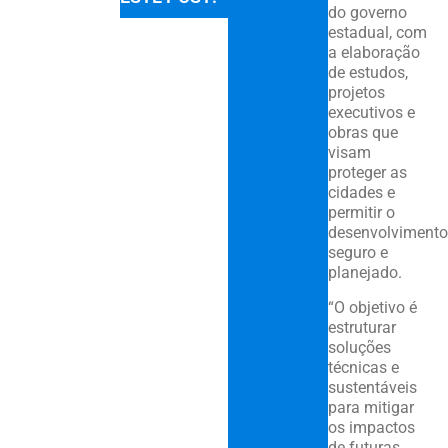
do governo
estadual, com
a elaboração
de estudos,
projetos
executivos e
obras que
visam
proteger as
cidades e
permitir o
desenvolvimento
seguro e
planejado.
“O objetivo é
estruturar
soluções
técnicas e
sustentáveis
para mitigar
os impactos
de futuras