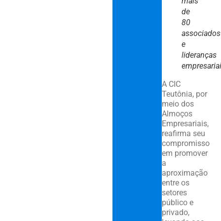
mais
de
80
associados
e
lideranças
empresariai
A CIC
Teutônia, por
meio dos
Almoços
Empresariais,
reafirma seu
compromisso
em promover
a
aproximação
entre os
setores
público e
privado,