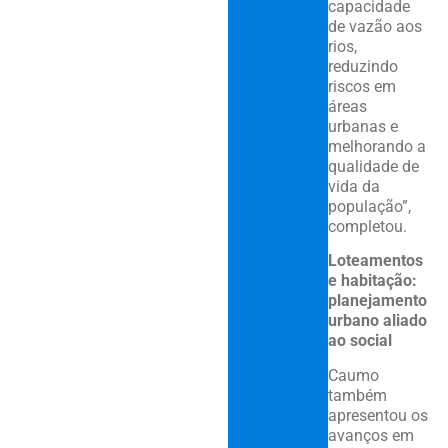
capacidade
de vazão aos
rios,
reduzindo
riscos em
áreas
urbanas e
melhorando a
qualidade de
vida da
população”,
completou.
Loteamentos
e habitação:
planejamento
urbano aliado
ao social
Caumo
também
apresentou os
avanços em