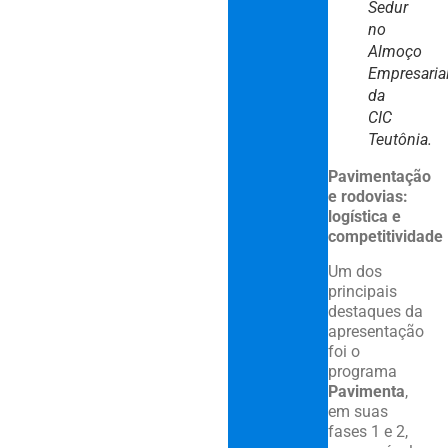
Sedur
no
Almoço
Empresaria
da
CIC
Teutônia
.
Pavimentação
e rodovias:
logística e
competitividade
Um dos
principais
destaques da
apresentação
foi o
programa
Pavimenta
,
em suas
fases 1 e 2,