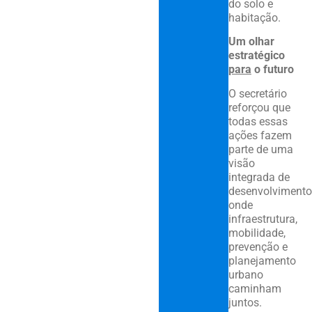
do solo e
habitação.
Um olhar
estratégico
para
o futuro
O secretário
reforçou que
todas essas
ações fazem
parte de uma
visão
integrada de
desenvolvimento
onde
infraestrutura,
mobilidade,
prevenção e
planejamento
urbano
caminham
juntos.