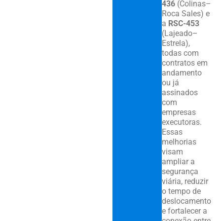
436
(Colinas–
Roca Sales) e
a
RSC-453
(Lajeado–
Estrela),
todas com
contratos em
andamento
ou já
assinados
com
empresas
executoras.
Essas
melhorias
visam
ampliar a
segurança
viária, reduzir
o tempo de
deslocamento
e fortalecer a
conexão entre