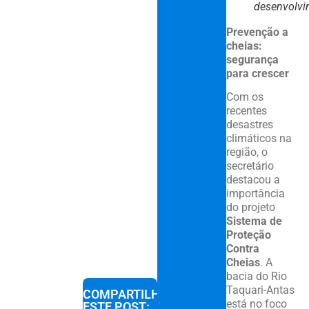
desenvolvi
Prevenção a
cheias:
segurança
para crescer
Com os
recentes
desastres
climáticos na
região, o
secretário
destacou a
importância
do projeto
Sistema de
Proteção
Contra
Cheias
. A
bacia do Rio
Taquari-Antas
COMPARTILHE
está no foco
ESTE POST: