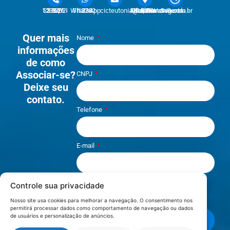
51 3762-1233 | 51 3762-1030
51 3762-1233 WhatsApp
cicteutonia@cicteutonia.com.br
Rua Um Sul, 77 - Centro Administrativo Teutônia - RS
Segunda - Sexta
Quer mais
Nome
informações
de como
Associar-se?
CNPJ
Deixe seu
contato.
Telefone
E-mail
Controle sua privacidade
Li e aceito os termos de
Política e
Privacidade
.
Nosso site usa cookies para melhorar a navegação. O consentimento nos
permitirá processar dados como comportamento de navegação ou dados
de usuários e personalização de anúncios.
Enviar mensagem