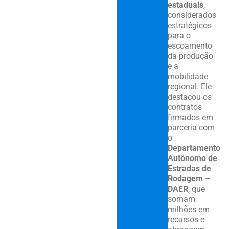
estaduais
,
considerados
estratégicos
para o
escoamento
da produção
e a
mobilidade
regional. Ele
destacou os
contratos
firmados em
parceria com
o
Departamento
Autônomo de
Estradas de
Rodagem –
DAER
, que
somam
milhões em
recursos e