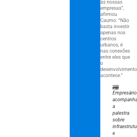
às nossas
empresas”,
afirmou
Caumo. “Não
basta investir
apenas nos
centros
urbanos, é
nas conexões
entre eles que
o
desenvolvimento
acontece.”
Empresário
acompanh
a
palestra
sobre
infraestrutu
e