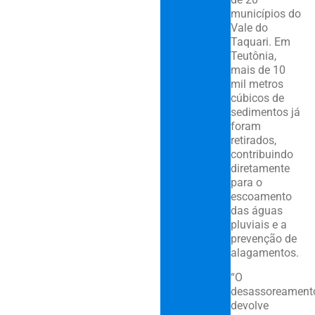
municípios do
Vale do
Taquari. Em
Teutônia,
mais de 10
mil metros
cúbicos de
sedimentos já
foram
retirados,
contribuindo
diretamente
para o
escoamento
das águas
pluviais e a
prevenção de
alagamentos.
“O
desassoreament
devolve