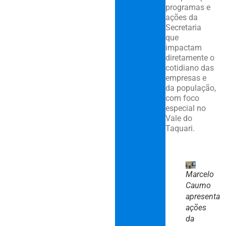
programas e
ações da
Secretaria
que
impactam
diretamente o
cotidiano das
empresas e
da população,
com foco
especial no
Vale do
Taquari.
Marcelo
Caumo
apresenta
ações
da