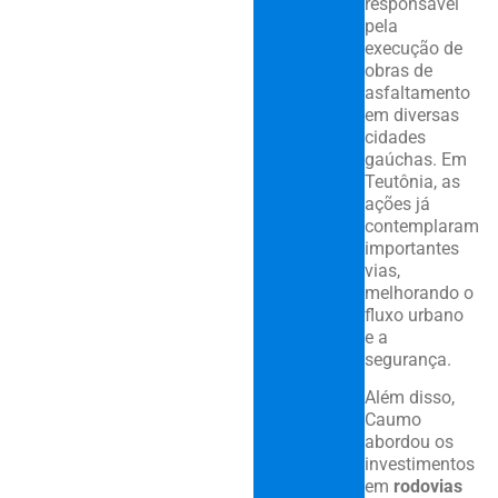
responsável
pela
execução de
obras de
asfaltamento
em diversas
cidades
gaúchas. Em
Teutônia, as
ações já
contemplaram
importantes
vias,
melhorando o
fluxo urbano
e a
segurança.
Além disso,
Caumo
abordou os
investimentos
em
rodovias