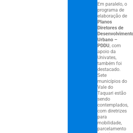
Em paralelo, o
programa de
elaboração de
Planos
Diretores de
Desenvolviment
Urbano –
PDDU
, com
apoio da
Univates,
também foi
destacado.
Sete
municípios do
Vale do
Taquari estão
sendo
contemplados,
com diretrizes
para
mobilidade,
parcelamento