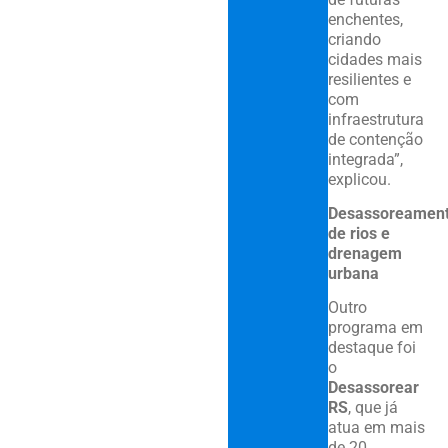
enchentes,
criando
cidades mais
resilientes e
com
infraestrutura
de contenção
integrada”,
explicou.
Desassoreamen
de rios e
drenagem
urbana
Outro
programa em
destaque foi
o
Desassorear
RS
, que já
atua em mais
de 20