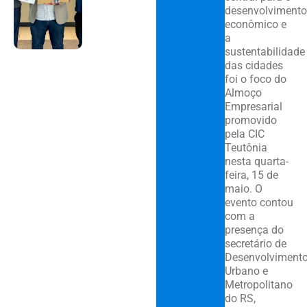
desenvolvimento
econômico e
a
sustentabilidade
das cidades
foi o foco do
Almoço
Empresarial
promovido
pela CIC
Teutônia
nesta quarta-
feira, 15 de
maio. O
evento contou
com a
presença do
secretário de
Desenvolviment
Urbano e
Metropolitano
do RS,