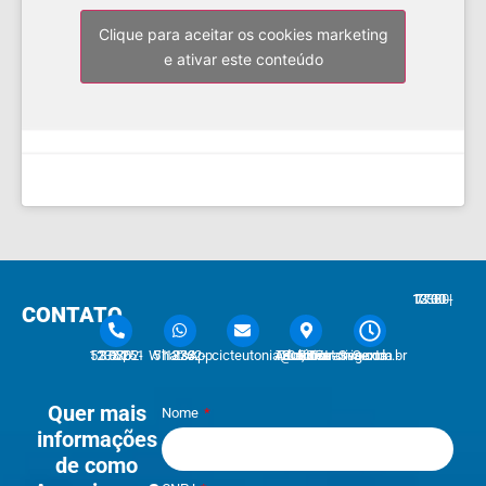
Clique para aceitar os cookies marketing
e ativar este conteúdo
7:30 - 12:00 | 13:30 - 17:30
CONTATO
51 3762-1233 | 51 3762-1030
51 3762-1233 WhatsApp
cicteutonia@cicteutonia.com.br
Rua Um Sul, 77 - Centro Administrativo Teutônia - RS
Segunda - Sexta
Quer mais
Nome
informações
de como