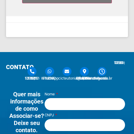
7:30 - 12:00 | 13:30 - 17:30
CONTATO
51 3762-1233 | 51 3762-1030
51 3762-1233 WhatsApp
cicteutonia@cicteutonia.com.br
Rua Um Sul, 77 - Centro Administrativo Teutônia - RS
Segunda - Sexta
Quer mais
Nome
informações
de como
Associar-se?
CNPJ
Deixe seu
contato.