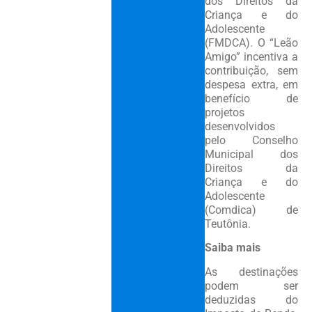
dos Direitos da
Criança e do
Adolescente
(FMDCA). O “Leão
Amigo” incentiva a
contribuição, sem
despesa extra, em
benefício de
projetos
desenvolvidos
pelo Conselho
Municipal dos
Direitos da
Criança e do
Adolescente
(Comdica) de
Teutônia.
Saiba mais
As destinações
podem ser
deduzidas do