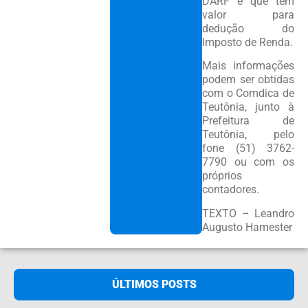
DARF é que tem
valor para
dedução do
Imposto de Renda.
Mais informações
podem ser obtidas
com o Comdica de
Teutônia, junto à
Prefeitura de
Teutônia, pelo
fone (51) 3762-
7790 ou com os
próprios
contadores.
TEXTO – Leandro
Augusto Hamester
ÚLTIMOS POSTS