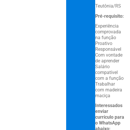
Teutônia/RS
Pré-requisito:
Experiência
comprovada
na função
Proativo
Responsável
Com vontade
de aprender
Salário
compatível
com a função
Trabalhar
com madeira
maciça
Interessados
enviar
currículo para
o WhatsApp
abaixo: