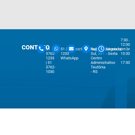
7:30 -
12:00
CONTATO
51
51 3762-
cicteutonia@cicteutonia.com.br
Rua Um
Segunda
|
3762-
1233
Sul, 77 -
- Sexta
13:30
1233
WhatsApp
Centro
-
| 51
Administrativo
17:30
3762-
Teutônia
1030
- RS