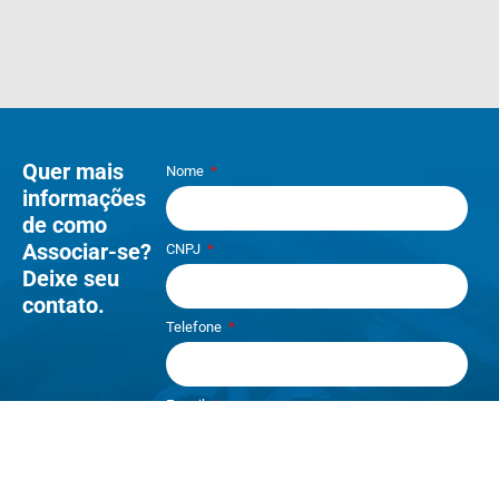
Quer mais
Nome
informações
de como
Associar-se?
CNPJ
Deixe seu
contato.
Telefone
E-mail
Li e aceito os termos de
Política e