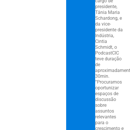
cargo de
presidente,
Tânia Maria
Schardong, e
da vice-
presidente da
Indústria,
Cintia
Schmidt, o
PodcastCIC
teve duração
de
aproximadamen
30min.
“Procuramos
oportunizar
espaços de
discussão
sobre
assuntos
relevantes
para o
crescimento e