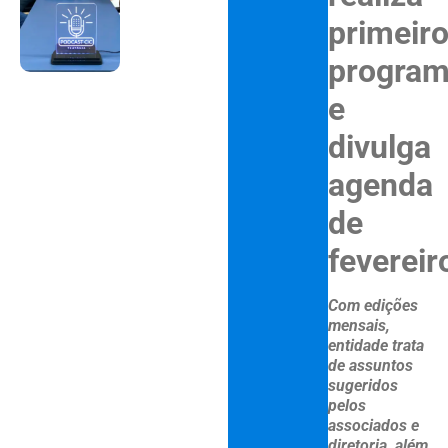
primeir
progra
e
divulga
agenda
de
fevereir
Com edições
mensais,
entidade trata
de assuntos
sugeridos
pelos
associados e
diretoria, além