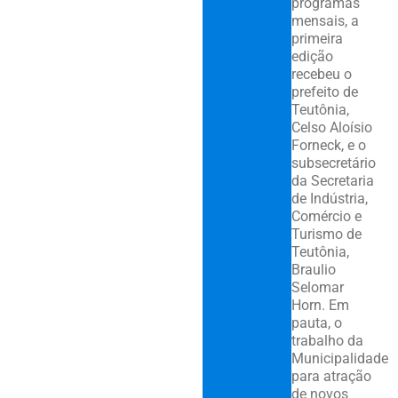
programas
mensais, a
primeira
edição
recebeu o
prefeito de
Teutônia,
Celso Aloísio
Forneck, e o
subsecretário
da Secretaria
de Indústria,
Comércio e
Turismo de
Teutônia,
Braulio
Selomar
Horn. Em
pauta, o
trabalho da
Municipalidade
para atração
de novos