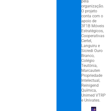
pela
organização.
O projeto
conta com o
apoio de
3F1B Móveis
Estratégicos,
Cooperativas
Certel,
Languiru e
Sicredi Ouro
Branco,
Colégio
Teutônia,
Marcauten
Propriedade
Intelectual,
Reinigend
Química,
Unimed VTRP
e Univates.