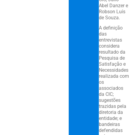
Abel Danzer e
Robson Luís
de Souza.
A definição
das
entrevistas
considera
resultado da
Pesquisa de
Satisfação e
Necessidades
realizada com
os
associados
da CIC;
sugestões
trazidas pela
diretoria da
entidade; e
bandeiras
defendidas