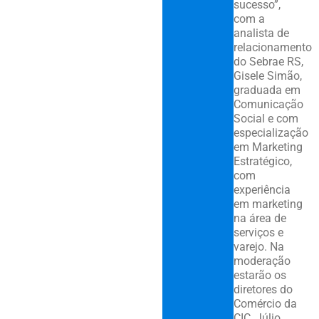
sucesso”,
com a
analista de
relacionamento
do Sebrae RS,
Gisele Simão,
graduada em
Comunicação
Social e com
especialização
em Marketing
Estratégico,
com
experiência
em marketing
na área de
serviços e
varejo. Na
moderação
estarão os
diretores do
Comércio da
CIC, Júlio