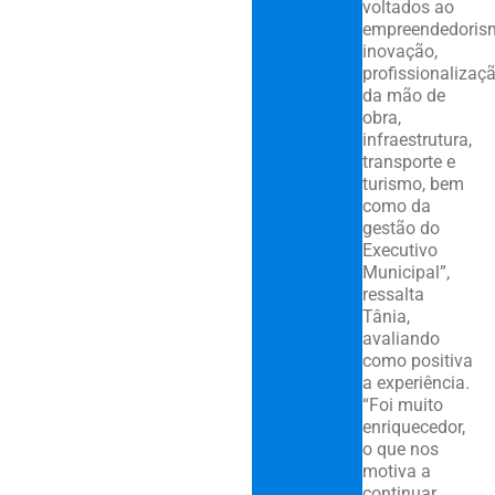
voltados ao
empreendedoris
inovação,
profissionalizaç
da mão de
obra,
infraestrutura,
transporte e
turismo, bem
como da
gestão do
Executivo
Municipal”,
ressalta
Tânia,
avaliando
como positiva
a experiência.
“Foi muito
enriquecedor,
o que nos
motiva a
continuar