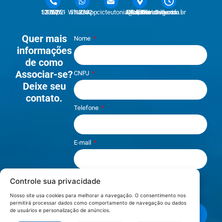
51 3762-1233 | 51 3762-1030
51 3762-1233 WhatsApp
cicteutonia@cicteutonia.com.br
Rua Um Sul, 77 - Centro Administrativo Teutônia - RS
Segunda - Sexta
Quer mais
Nome
informações
de como
Associar-se?
CNPJ
Deixe seu
contato.
Telefone
E-mail
Controle sua privacidade
Li e aceito os termos de
Política e
Privacidade
.
Nosso site usa cookies para melhorar a navegação. O consentimento nos
permitirá processar dados como comportamento de navegação ou dados
de usuários e personalização de anúncios.
Enviar mensagem