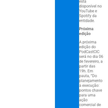
está
disponível no
YouTube e
Spotify da
entidade.
Próxima
edição
A próxima
edição do
PodCastCIC
será no dia 06
de fevereiro, a
partir das
19h. Em
pauta, “Do
planejamento
à execução:
pontos chave
para uma
ação
comercial de