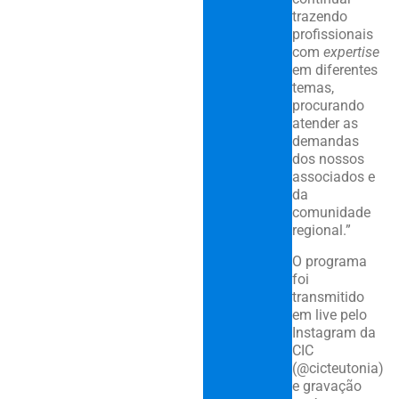
trazendo
profissionais
com
expertise
em diferentes
temas,
procurando
atender as
demandas
dos nossos
associados e
da
comunidade
regional.”
O programa
foi
transmitido
em live pelo
Instagram da
CIC
(@cicteutonia)
e gravação