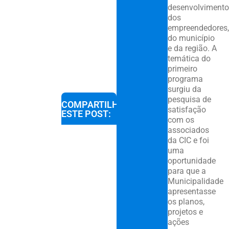
desenvolvimento
dos
empreendedores,
do município
e da região. A
temática do
primeiro
programa
surgiu da
pesquisa de
COMPARTILHE
satisfação
ESTE POST:
com os
associados
da CIC e foi
uma
oportunidade
para que a
Municipalidade
apresentasse
os planos,
projetos e
ações