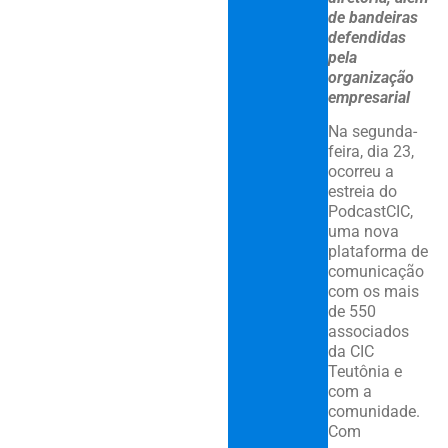
de bandeiras
defendidas
pela
organização
empresarial
Na segunda-
feira, dia 23,
ocorreu a
estreia do
PodcastCIC,
uma nova
plataforma de
comunicação
com os mais
de 550
associados
da CIC
Teutônia e
com a
comunidade.
Com