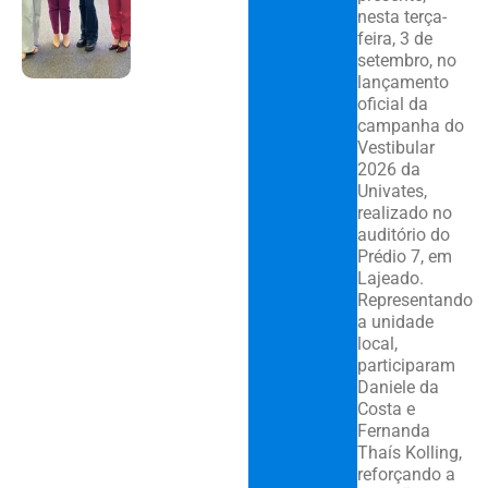
nesta terça-
feira, 3 de
setembro, no
lançamento
oficial da
campanha do
Vestibular
2026 da
Univates,
realizado no
auditório do
Prédio 7, em
Lajeado.
Representando
a unidade
local,
participaram
Daniele da
Costa e
Fernanda
Thaís Kolling,
reforçando a