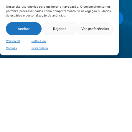
Privacidade
.
Nosso site usa cookies para melhorar a navegação. O consentimento nos
permitirá processar dados como comportamento de navegação ou dados
de usuários e personalização de anúncios.
Enviar mensagem
Aceitar
Rejeitar
Ver preferências
LOCALIZAÇÃO
Política de
Política de
Cookies
Privacidade
©2020 CIC TEUTÔNIA – Câmara de Indústria, Comércio e Serviços de
Teutônia – RS. |
Política de Privacidade
|
Política de Cookies
| Todos os