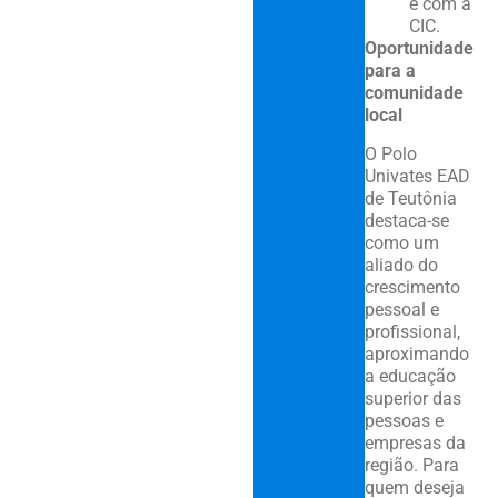
e com a
CIC.
Oportunidade
para a
comunidade
local
O Polo
Univates EAD
de Teutônia
destaca-se
como um
aliado do
crescimento
pessoal e
profissional,
aproximando
a educação
superior das
pessoas e
empresas da
região. Para
quem deseja