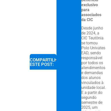
exclusivo
para
associados
da CIC
Desde junho
de 2024, a
CIC Teutônia
se tornou
Polo Univates
EAD, sendo
responsável
COMPARTILHE
por todos os
ESTE POST:
atendimentos
e demandas
dos alunos
vinculados à
unidade local.
E a partir do
segundo
semestre de
2025, um