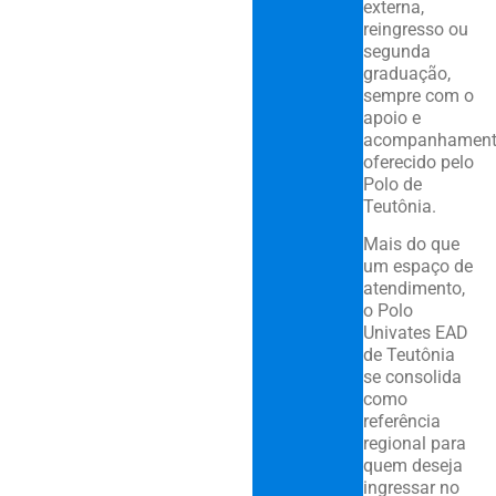
externa,
reingresso ou
segunda
graduação,
sempre com o
apoio e
acompanhamen
oferecido pelo
Polo de
Teutônia.
Mais do que
um espaço de
atendimento,
o Polo
Univates EAD
de Teutônia
se consolida
como
referência
regional para
quem deseja
ingressar no