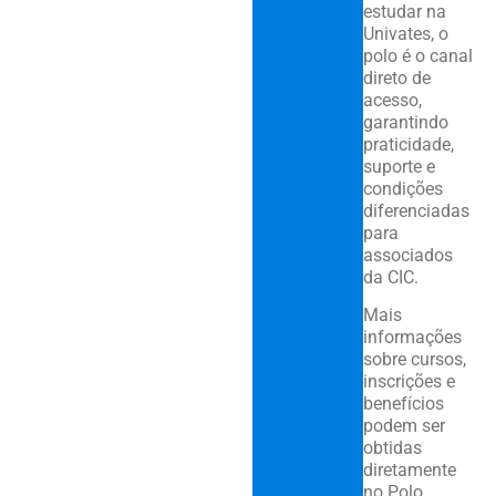
estudar na
Univates, o
polo é o canal
direto de
acesso,
garantindo
praticidade,
suporte e
condições
diferenciadas
para
associados
da CIC.
Mais
informações
sobre cursos,
inscrições e
benefícios
podem ser
obtidas
diretamente
no Polo