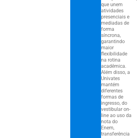
que unem
atividades
presenciais e
mediadas de
forma
síncrona,
garantindo
maior
flexibilidade
na rotina
acadêmica.
Além disso, a
Univates
mantém
diferentes
formas de
ingresso, do
vestibular on-
line ao uso da
nota do
Enem,
transferência