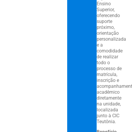
Ensino
Superior,
oferecendo
suporte
próximo,
orientação
personalizada
e a
comodidade
de realizar
todo o
processo de
matrícula,
inscrição e
acompanhamen
acadêmico
diretamente
na unidade,
localizada
junto à CIC
Teutônia.
Benefício