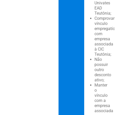
Univates
EAD
Teutônia;
Comprovar
vínculo
empregatíc
com
empresa
associada
à CIC
Teutônia;
Não
possuir
outro
desconto
ativo;
Manter
o
vínculo
com a
empresa
associada