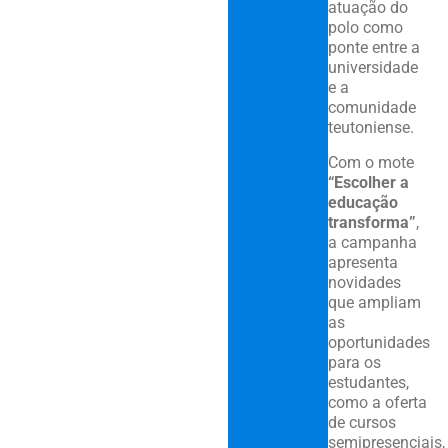
atuação do
polo como
ponte entre a
universidade
e a
comunidade
teutoniense.
Com o mote
“Escolher a
educação
transforma”
,
a campanha
apresenta
novidades
que ampliam
as
oportunidades
para os
estudantes,
como a oferta
de cursos
semipresenciais,