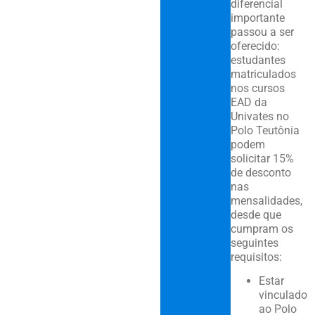
diferencial
importante
passou a ser
oferecido:
estudantes
matriculados
nos cursos
EAD da
Univates no
Polo Teutônia
podem
solicitar 15%
de desconto
nas
mensalidades,
desde que
cumpram os
seguintes
requisitos:
Estar
vinculado
ao Polo