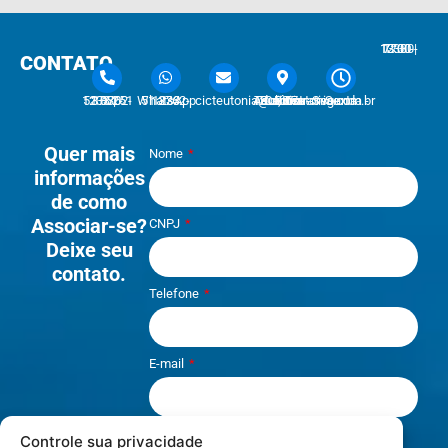
7:30 - 12:00 | 13:30 - 17:30
CONTATO
51 3762-1233 | 51 3762-1030
51 3762-1233 WhatsApp
cicteutonia@cicteutonia.com.br
Rua Um Sul, 77 - Centro Administrativo Teutônia - RS
Segunda - Sexta
Quer mais
Nome
informações
de como
Associar-se?
CNPJ
Deixe seu
contato.
Telefone
E-mail
Controle sua privacidade
Li e aceito os termos de
Política e