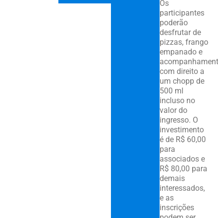
Os
participantes
poderão
desfrutar de
pizzas, frango
empanado e
acompanhament
com direito a
um chopp de
500 ml
incluso no
valor do
ingresso. O
investimento
é de R$ 60,00
para
associados e
R$ 80,00 para
demais
interessados,
e as
inscrições
podem ser