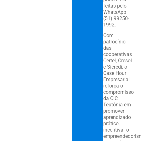
feitas pelo
WhatsApp
(51) 99250-
1992.
Com
patrocínio
das
cooperativas
Certel, Cresol
e Sicredi, o
Case Hour
Empresarial
reforça o
compromisso
da CIC
Teutônia em
promover
aprendizado
prático,
incentivar o
empreendedoris