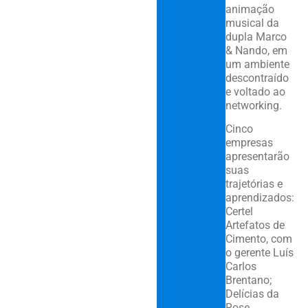
animação
musical da
dupla Marco
& Nando, em
um ambiente
descontraído
e voltado ao
networking.
Cinco
empresas
apresentarão
suas
trajetórias e
aprendizados:
Certel
Artefatos de
Cimento, com
o gerente Luís
Carlos
Brentano;
Delícias da
Rose,