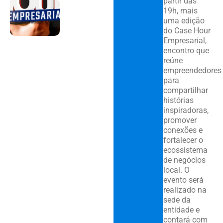
partir das
19h, mais
uma edição
do Case Hour
Empresarial,
encontro que
reúne
empreendedores
para
compartilhar
histórias
inspiradoras,
promover
conexões e
fortalecer o
ecossistema
de negócios
local. O
evento será
realizado na
sede da
entidade e
contará com