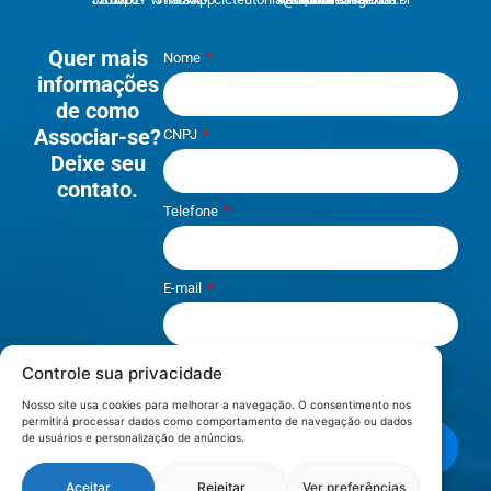
Quer mais
Nome
informações
de como
Associar-se?
CNPJ
Deixe seu
contato.
Telefone
E-mail
Controle sua privacidade
Li e aceito os termos de
Política e
Privacidade
.
Nosso site usa cookies para melhorar a navegação. O consentimento nos
permitirá processar dados como comportamento de navegação ou dados
de usuários e personalização de anúncios.
Enviar mensagem
Aceitar
Rejeitar
Ver preferências