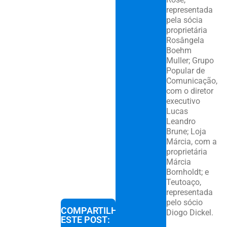
representada
pela sócia
proprietária
Rosângela
Boehm
Muller; Grupo
Popular de
Comunicação,
com o diretor
executivo
Lucas
Leandro
Brune; Loja
Márcia, com a
proprietária
Márcia
Bornholdt; e
Teutoaço,
representada
pelo sócio
COMPARTILHE
Diogo Dickel.
ESTE POST: