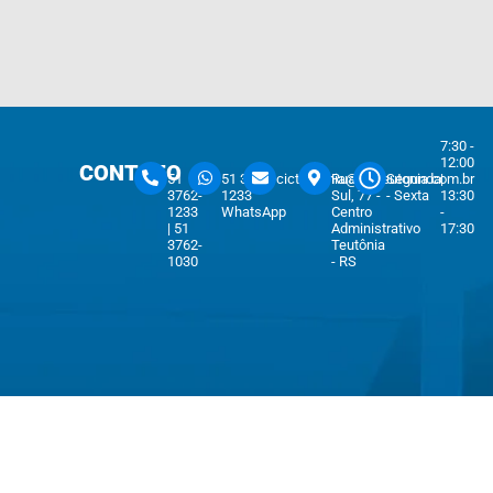
7:30 -
12:00
CONTATO
51
51 3762-
cicteutonia@cicteutonia.com.br
Rua Um
Segunda
|
3762-
1233
Sul, 77 -
- Sexta
13:30
1233
WhatsApp
Centro
-
| 51
Administrativo
17:30
3762-
Teutônia
1030
- RS