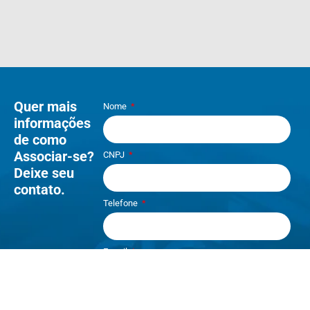
Quer mais
Nome
informações
de como
Associar-se?
CNPJ
Deixe seu
contato.
Telefone
E-mail
Li e aceito os termos de
Política e