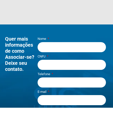
Quer mais
Nome
informações
de como
Associar-se?
CNPJ
Deixe seu
contato.
Telefone
E-mail
Li e aceito os termos de
Política e