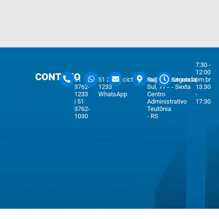
7:30 -
12:00
CONTATO
51
51 3762-
cicteutonia@cicteutonia.com.br
Rua Um
Segunda
|
3762-
1233
Sul, 77 -
- Sexta
13:30
1233
WhatsApp
Centro
-
| 51
Administrativo
17:30
3762-
Teutônia
1030
- RS