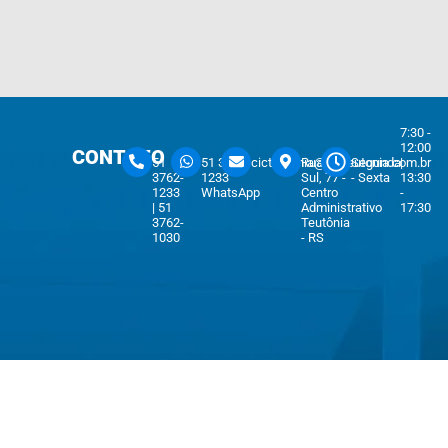
7:30 -
12:00
CONTATO
51
51 3762-
cicteutonia@cicteutonia.com.br
Rua Um
Segunda
|
3762-
1233
Sul, 77 -
- Sexta
13:30
1233
WhatsApp
Centro
-
| 51
Administrativo
17:30
3762-
Teutônia
1030
- RS