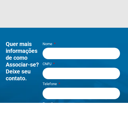
Quer mais
Nome
informações
de como
Associar-se?
CNPJ
Deixe seu
contato.
Telefone
E-mail
Li e aceito os termos de
Política e