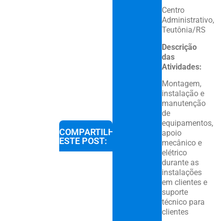
Centro
Administrativo,
Teutônia/RS
Descrição
das
Atividades:
Montagem,
instalação e
manutenção
de
equipamentos,
COMPARTILHE
apoio
ESTE POST:
mecânico e
elétrico
durante as
instalações
em clientes e
suporte
técnico para
clientes