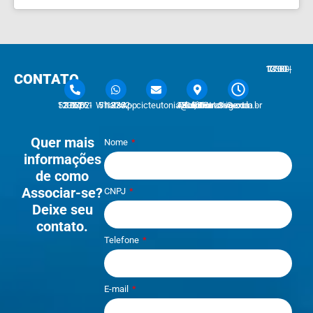
7:30 - 12:00 | 13:30 - 17:30
CONTATO
51 3762-1233 | 51 3762-1030
51 3762-1233 WhatsApp
cicteutonia@cicteutonia.com.br
Rua Um Sul, 77 - Centro Administrativo Teutônia - RS
Segunda - Sexta
Quer mais
Nome
informações
de como
Associar-se?
CNPJ
Deixe seu
contato.
Telefone
E-mail