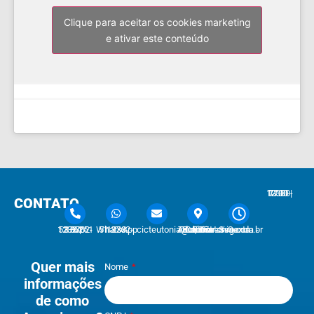
Clique para aceitar os cookies marketing
e ativar este conteúdo
7:30 - 12:00 | 13:30 - 17:30
CONTATO
51 3762-1233 | 51 3762-1030
51 3762-1233 WhatsApp
cicteutonia@cicteutonia.com.br
Rua Um Sul, 77 - Centro Administrativo Teutônia - RS
Segunda - Sexta
Quer mais
Nome
informações
de como