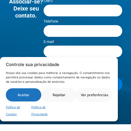
Associar-se?
CNPJ
Deixe seu
contato.
Telefone
E-mail
Controle sua privacidade
Li e aceito os termos de
Política e
Privacidade
.
Nosso site usa cookies para melhorar a navegação. O consentimento nos
permitirá processar dados como comportamento de navegação ou dados
de usuários e personalização de anúncios.
Enviar mensagem
Aceitar
Rejeitar
Ver preferências
LOCALIZAÇÃO
Política de
Política de
Cookies
Privacidade