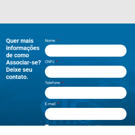
Quer mais
Nome
informações
de como
Associar-se?
CNPJ
Deixe seu
contato.
Telefone
E-mail
Li e aceito os termos de
Política e
Privacidade
.