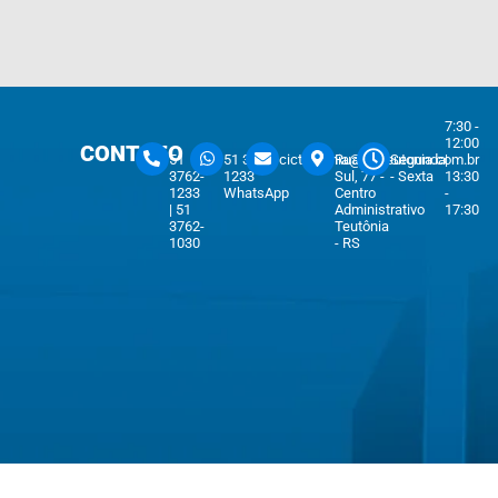
7:30 -
12:00
CONTATO
51
51 3762-
cicteutonia@cicteutonia.com.br
Rua Um
Segunda
|
3762-
1233
Sul, 77 -
- Sexta
13:30
1233
WhatsApp
Centro
-
| 51
Administrativo
17:30
3762-
Teutônia
1030
- RS