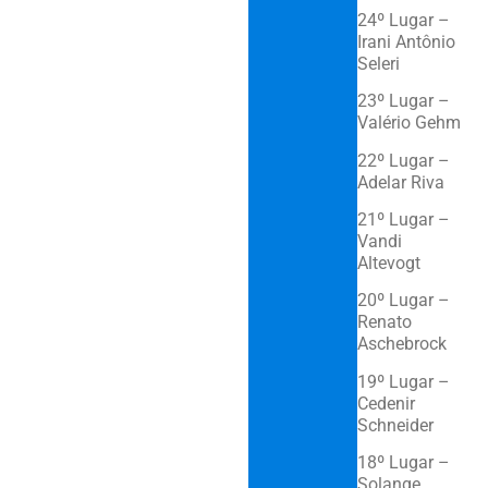
24º Lugar –
Irani Antônio
Seleri
23º Lugar –
Valério Gehm
22º Lugar –
Adelar Riva
21º Lugar –
Vandi
Altevogt
20º Lugar –
Renato
Aschebrock
19º Lugar –
Cedenir
Schneider
18º Lugar –
Solange