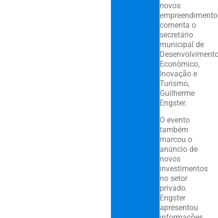
novos
empreendimentos
comenta o
secretário
municipal de
Desenvolviment
Econômico,
Inovação e
Turismo,
Guilherme
Engster.
O evento
também
marcou o
anúncio de
novos
investimentos
no setor
privado.
Engster
apresentou
informações