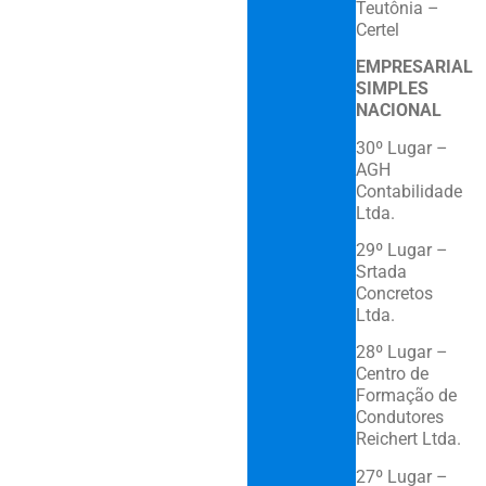
Teutônia –
Certel
EMPRESARIAL
SIMPLES
NACIONAL
30º Lugar –
AGH
Contabilidade
Ltda.
29º Lugar –
Srtada
Concretos
Ltda.
28º Lugar –
Centro de
Formação de
Condutores
Reichert Ltda.
27º Lugar –