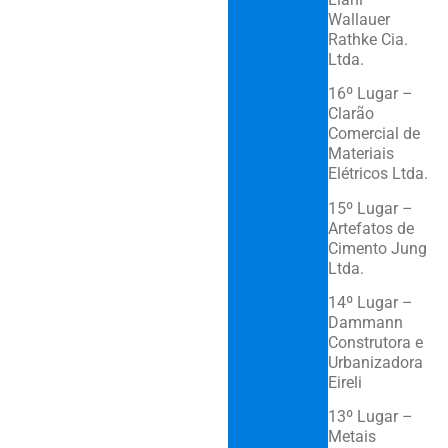
Wallauer
Rathke Cia.
Ltda.
16º Lugar –
Clarão
Comercial de
Materiais
Elétricos Ltda.
15º Lugar –
Artefatos de
Cimento Jung
Ltda.
14º Lugar –
Dammann
Construtora e
Urbanizadora
Eireli
13º Lugar –
Metais