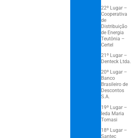
22º Lugar –
Cooperativa
de
Distribuição
de Energia
Teutônia –
Certel
21º Lugar –
Denteck Ltda.
20º Lugar –
Banco
Brasileiro de
Descontos
S.A.
19º Lugar –
Ieda Maria
Tomasi
18º Lugar –
Santec