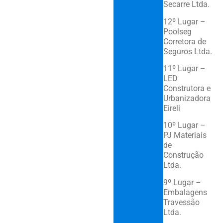
Secarre Ltda.
12º Lugar –
Poolseg
Corretora de
Seguros Ltda.
11º Lugar –
LED
Construtora e
Urbanizadora
Eireli
10º Lugar –
PJ Materiais
de
Construção
Ltda.
9º Lugar –
Embalagens
Travessão
Ltda.