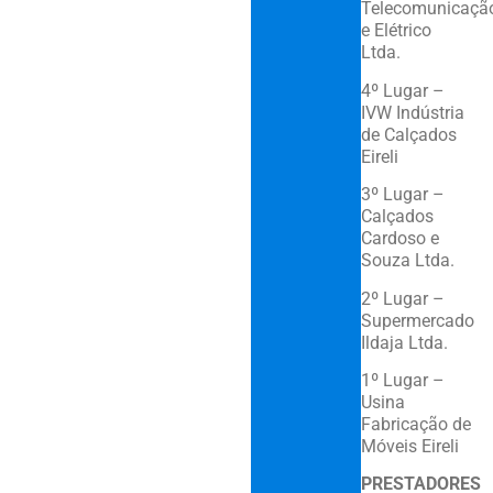
Telecomunicaçã
e Elétrico
Ltda.
4º Lugar –
IVW Indústria
de Calçados
Eireli
3º Lugar –
Calçados
Cardoso e
Souza Ltda.
2º Lugar –
Supermercado
Ildaja Ltda.
1º Lugar –
Usina
Fabricação de
Móveis Eireli
PRESTADORES