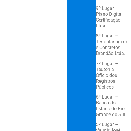
9º Lugar –
Plano Digital
Certificação
Ltda.
8º Lugar –
Terraplanagem
e Concretos
Brandão Ltda.
7º Lugar –
Teutônia
Ofício dos
Registros
Públicos
6º Lugar –
Banco do
Estado do Rio
Grande do Sul
5º Lugar –
Valmir José