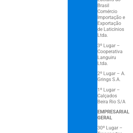
Brasil
Comércio
Importação e
Exportação
de Laticínios
Ltda.
3º Lugar –
Cooperativa
Languiru
Ltda.
2º Lugar – A.
Grings S.A.
1º Lugar –
Calçados
Beira Rio S/A
EMPRESARIAL
GERAL
30º Lugar –