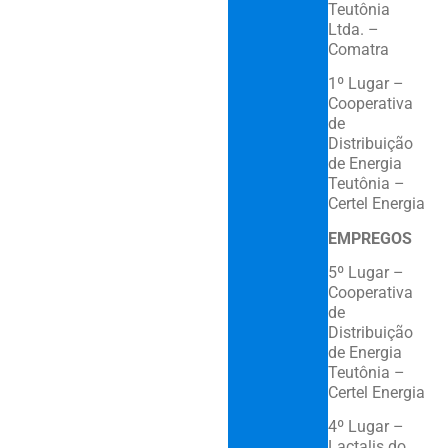
Teutônia
Ltda. –
Comatra
1º Lugar –
Cooperativa
de
Distribuição
de Energia
Teutônia –
Certel Energia
EMPREGOS
5º Lugar –
Cooperativa
de
Distribuição
de Energia
Teutônia –
Certel Energia
4º Lugar –
Lactalis do