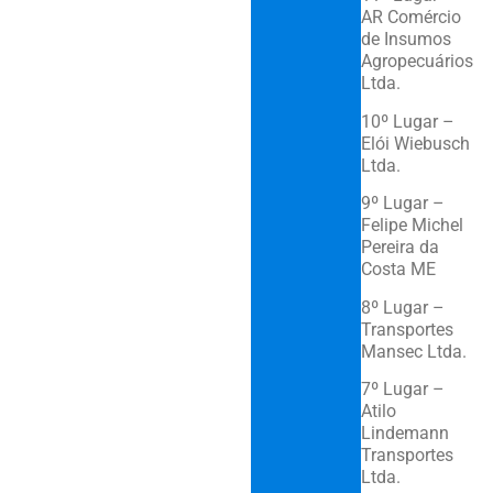
AR Comércio
de Insumos
Agropecuários
Ltda.
10º Lugar –
Elói Wiebusch
Ltd
9º Lugar –
Felipe Michel
Pereira da
Costa ME
8º Lugar –
Transportes
Mansec Ltda.
7º Lugar –
Atilo
Lindemann
Transportes
Ltda.