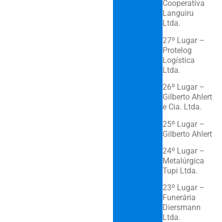
Cooperativa
Languiru
Ltda.
27º Lugar –
Protelog
Logística
Ltda.
26º Lugar –
Gilberto Ahlert
e Cia. Ltda.
25º Lugar –
Gilberto Ahlert
24º Lugar –
Metalúrgica
Tupi Ltda.
23º Lugar –
Funerária
Diersmann
Ltda.