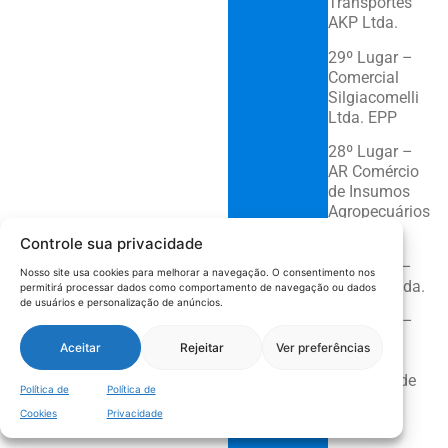
Transportes
AKP Ltda.
29º Lugar –
Comercial
Silgiacomelli
Ltda. EPP
28º Lugar –
AR Comércio
de Insumos
Agropecuários
Ltda.
Controle sua privacidade
27° Lugar –
Nosso site usa cookies para melhorar a navegação. O consentimento nos
Denteck Ltda.
permitirá processar dados como comportamento de navegação ou dados
de usuários e personalização de anúncios.
26º Lugar –
Gostos e
Aceitar
Rejeitar
Ver preferências
Sabores
Comércio de
Política de
Política de
Alimentos
Cookies
Privacidade
Ltda.