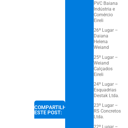
PVC Baiana
Indústria e
Comércio
Eireli
26º Lugar –
Daiana
Helena
Weiand
25º Lugar –
Weiand
Calçados
Eireli
24º Lugar –
Esquadrias
Destak Ltda.
23º Lugar –
COMPARTILHE
RS Concretos
ESTE POST:
Ltda.
22º Lugar –