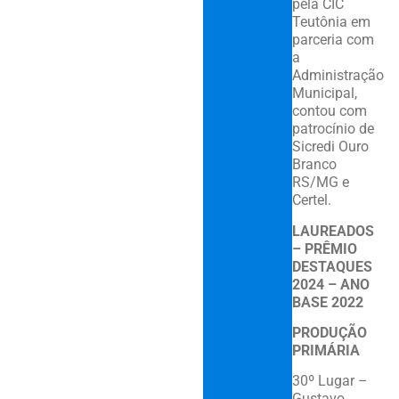
pela CIC
Teutônia em
parceria com
a
Administração
Municipal,
contou com
patrocínio de
Sicredi Ouro
Branco
RS/MG e
Certel.
LAUREADOS
– PRÊMIO
DESTAQUES
2024 – ANO
BASE 2022
PRODUÇÃO
PRIMÁRIA
30º Lugar –
Gustavo