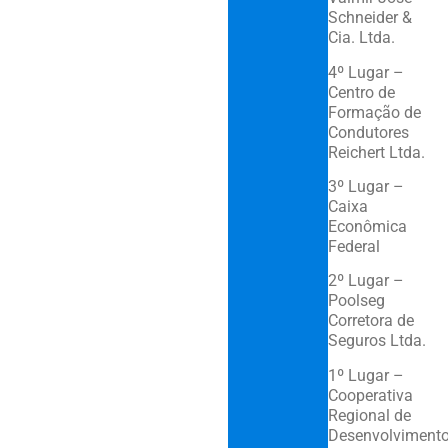
Schneider &
Cia. Ltda.
4º Lugar –
Centro de
Formação de
Condutores
Reichert Ltda.
3º Lugar –
Caixa
Econômica
Federal
2º Lugar –
Poolseg
Corretora de
Seguros Ltda.
1º Lugar –
Cooperativa
Regional de
Desenvolviment