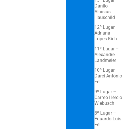
13º Lugar –
Danilo
Aloisius
Hauschild
12º Lugar –
Adriana
Lopes Kich
11º Lugar –
Alexandre
Landmeier
10º Lugar –
Darci Antônio
Fell
9º Lugar –
Carmo Hércio
Wiebusch
8º Lugar –
Eduardo Luís
Fell