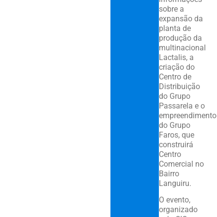
sobre a
expansão da
planta de
produção da
multinacional
Lactalis, a
criação do
Centro de
Distribuição
do Grupo
Passarela e o
empreendimento
do Grupo
Faros, que
construirá
Centro
Comercial no
Bairro
Languiru.
O evento,
organizado