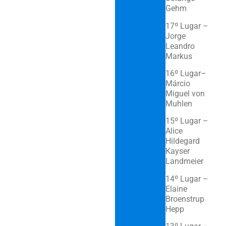
Gehm
17º Lugar –
Jorge
Leandro
Markus
16º Lugar–
Márcio
Miguel von
Muh
15º Lugar –
Alice
Hildegard
Kayser
Landmeier
14º Lugar –
Elaine
Broenstrup
H