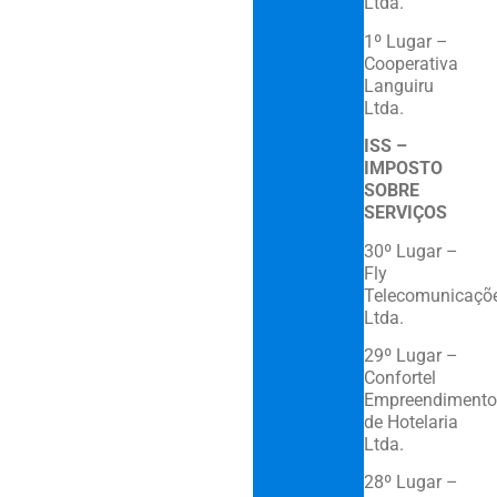
Ltda
1º Lugar –
Cooperativa
Languiru
Ltda.
ISS –
IMPOSTO
SOBRE
SERVIÇOS
30º Lugar –
Fly
Telecomunicaçõ
Ltda.
29º Lugar –
Confortel
Empreendimento
de Hotelaria
Ltda.
28º Lugar –