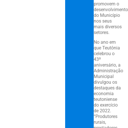
promovem o
desenvolvimento
do Município
nos seus
mais diversos
setores.
No ano em
que Teutônia
celebrou o
43º
aniversário, a
Administração
Municipal
divulgou os
destaques da
economia
teutoniense
do exercício
de 2022.
“Produtores
rurais,
prestadores