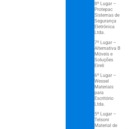
8º Lugar –
Protepac
Sistemas de
Segurança
Eletrônica
Ltda.
7º Lugar –
Alternativa B
Móveis e
Soluções
Eireli
6º Lugar –
Wessel
Materiais
para
Escritório
Ltda.
5º Lugar –
Telsoni
Material de