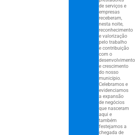
de serviços e
empresas
receberam,
nesta noite,
reconhecimento
e valorização
pelo trabalho
e contribuição
com o
desenvolvimento
e crescimento
do nosso
município.
Celebramos e
evidenciamos
a expansão
de negócios
que nasceram
aqui e
também
festejamos a
chegada de