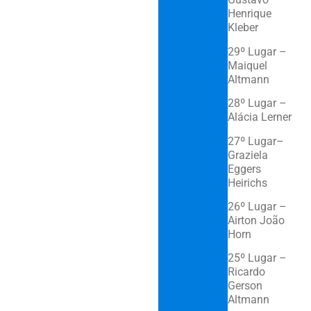
Henrique
Kleber
29º Lugar –
Maiquel
Altmann
28º Lugar –
Alácia Lerner
27º Lugar–
Graziela
Eggers
Heirichs
26º Lugar –
Airton João
Horn
25º Lugar –
Ricardo
Gerson
Altmann