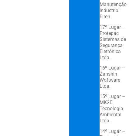
Manutenção
Industrial
Eireli
17º Lugar –
Protepac
Sistemas de
Segurança
Eletrônica
Ltda.
16º Lugar –
Zanshin
Woftware
Ltda.
15º Lugar –
MK2E
Tecnologia
Ambiental
Ltda.
14º Lugar –