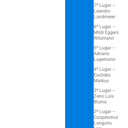
7º Lugar –
Leandro
Landmeier
6º Lugar –
Mildi Eggers
Wilsmann
5º Lugar –
Adriano
Lagemann
4º Lugar –
Euclides
Markus
3º Lugar –
Zeno Luís
Blume
2º Lugar –
Cooperativa
Languiru