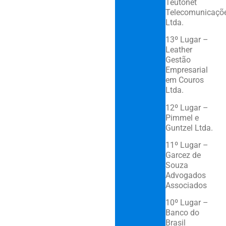
Teutonet
Telecomunicaçõ
Ltda.
13º Lugar –
Leather
Gestão
Empresarial
em Couros
Ltda.
12º Lugar –
Pimmel e
Guntzel Ltda.
11º Lugar –
Garcez de
Souza
Advogados
Associados
10º Lugar –
Banco do
Brasil