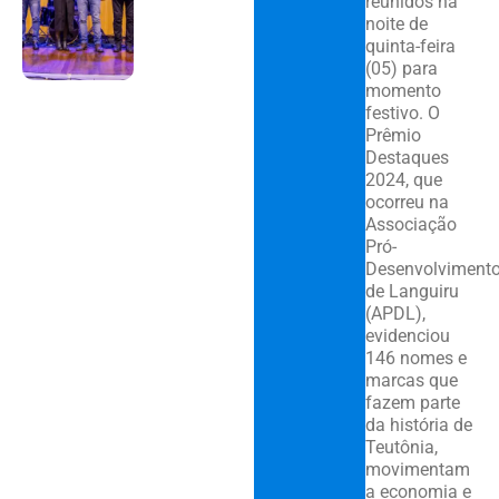
reunidos na
noite de
quinta-feira
(05) para
momento
festivo. O
Prêmio
Destaques
2024, que
ocorreu na
Associação
Pró-
Desenvolviment
de Languiru
(APDL),
evidenciou
146 nomes e
marcas que
fazem parte
da história de
Teutônia,
movimentam
a economia e