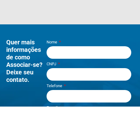
Quer mais
Nome
informações
de como
Associar-se?
CNPJ
Deixe seu
contato.
Telefone
E-mail
Li e aceito os termos de
Política e
Privacidade
.