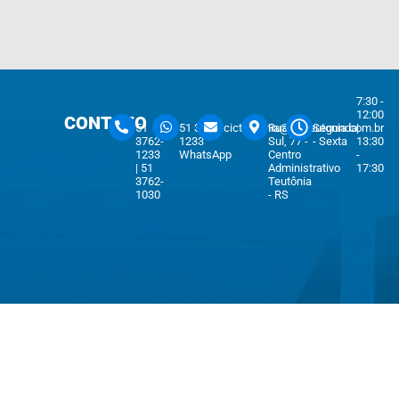
7:30 -
12:00
CONTATO
51
51 3762-
cicteutonia@cicteutonia.com.br
Rua Um
Segunda
|
3762-
1233
Sul, 77 -
- Sexta
13:30
1233
WhatsApp
Centro
-
| 51
Administrativo
17:30
3762-
Teutônia
1030
- RS