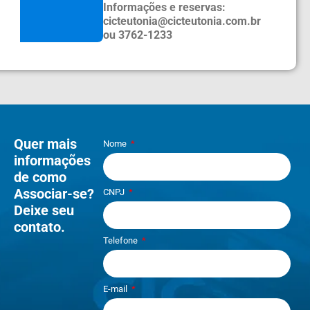
Informações e reservas:
cicteutonia@cicteutonia.com.br
ou 3762-1233
Quer mais
Nome
informações
de como
Associar-se?
CNPJ
Deixe seu
contato.
Telefone
E-mail