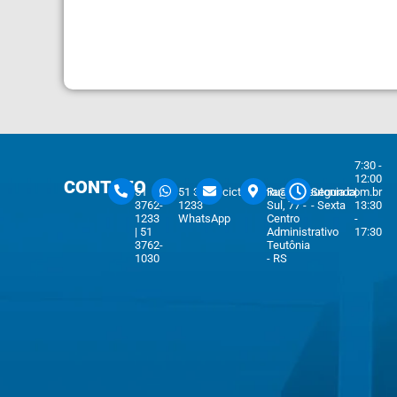
7:30 -
12:00
CONTATO
51
51 3762-
cicteutonia@cicteutonia.com.br
Rua Um
Segunda
|
3762-
1233
Sul, 77 -
- Sexta
13:30
1233
WhatsApp
Centro
-
| 51
Administrativo
17:30
3762-
Teutônia
1030
- RS