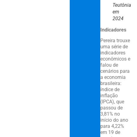
Teutônia
em
2024
Indicadores
Pereira trouxe
uma série de
indicadores
econômicos e
falou de
cenários para
a economia
brasileira:
índice de
inflação
(IPCA), que
passou de
3,81% no
início do ano
para 4,22%
em 19 de