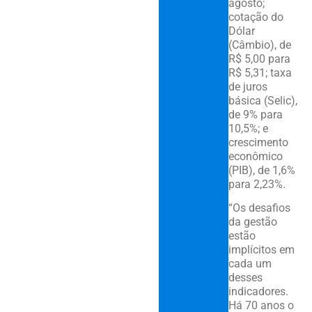
agosto;
cotação do
Dólar
(Câmbio), de
R$ 5,00 para
R$ 5,31; taxa
de juros
básica (Selic),
de 9% para
10,5%; e
crescimento
econômico
(PIB), de 1,6%
para 2,23%.
“Os desafios
da gestão
estão
implícitos em
cada um
desses
indicadores.
Há 70 anos o