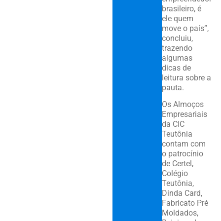
brasileiro, é
ele quem
move o país”,
concluiu,
trazendo
algumas
dicas de
leitura sobre a
pauta.
Os Almoços
Empresariais
da CIC
Teutônia
contam com
o patrocínio
de Certel,
Colégio
Teutônia,
Dinda Card,
Fabricato Pré
Moldados,