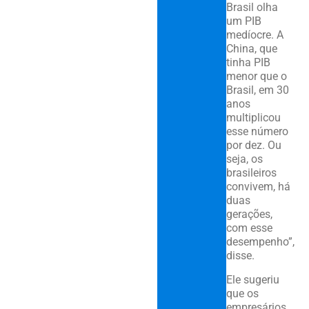
Brasil olha
um PIB
medíocre. A
China, que
tinha PIB
menor que o
Brasil, em 30
anos
multiplicou
esse número
por dez. Ou
seja, os
brasileiros
convivem, há
duas
gerações,
com esse
desempenho”,
disse.
Ele sugeriu
que os
empresários