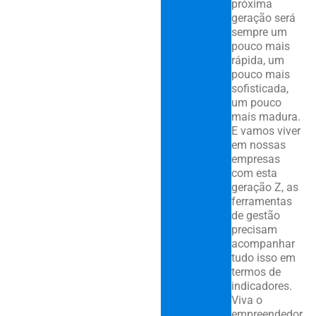
próxima
geração será
sempre um
pouco mais
rápida, um
pouco mais
sofisticada,
um pouco
mais madura.
E vamos viver
em nossas
empresas
com esta
geração Z, as
ferramentas
de gestão
precisam
acompanhar
tudo isso em
termos de
indicadores.
Viva o
empreendedor