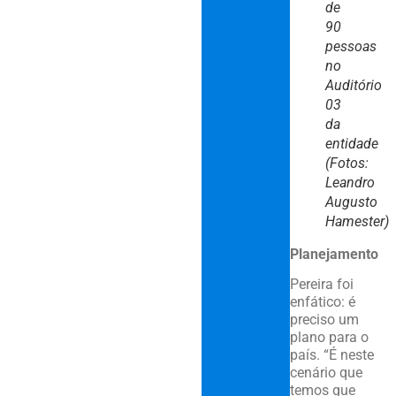
de
90
pessoas
no
Auditório
03
da
entidade
(Fotos:
Leandro
Augusto
Hamester)
Planejamento
Pereira foi
enfático: é
preciso um
plano para o
país. “É neste
cenário que
temos que