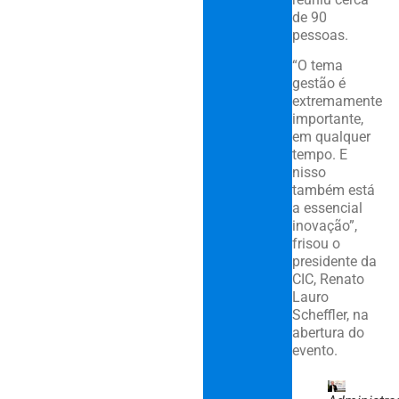
de 90
pessoas.
“O tema
gestão é
extremamente
importante,
em qualquer
tempo. E
nisso
também está
a essencial
inovação”,
frisou o
presidente da
CIC, Renato
Lauro
Scheffler, na
abertura do
evento.