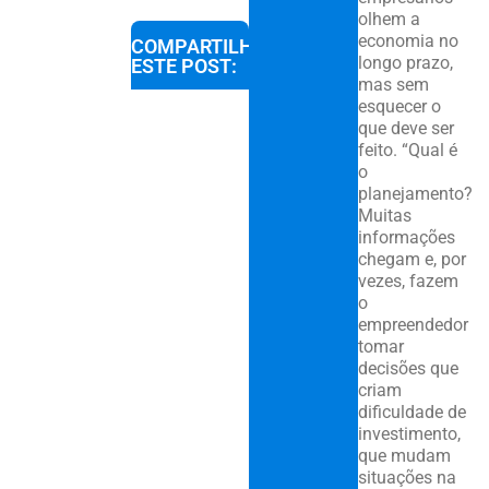
olhem a
economia no
COMPARTILHE
longo prazo,
ESTE POST:
mas sem
esquecer o
que deve ser
feito. “Qual é
o
planejamento?
Muitas
informações
chegam e, por
vezes, fazem
o
empreendedor
tomar
decisões que
criam
dificuldade de
investimento,
que mudam
situações na