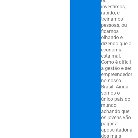
ou
investimos,
rápido, e
treinamos
pessoas, ou
ficamos
olhando e
dizendo que a
economia
está mal.
Como é difícil
a gestão e ser
empreendedor
no nosso
Brasil. Ainda
somos o
único país do
mundo
achando que
os jovens vão
pagar a
aposentadoria
dos mais