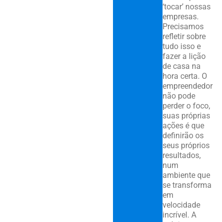
‘tocar’ nossas
empresas.
Precisamos
refletir sobre
tudo isso e
fazer a lição
de casa na
hora certa. O
empreendedor
não pode
perder o foco,
suas próprias
ações é que
definirão os
seus próprios
resultados,
num
ambiente que
se transforma
em
velocidade
incrível. A