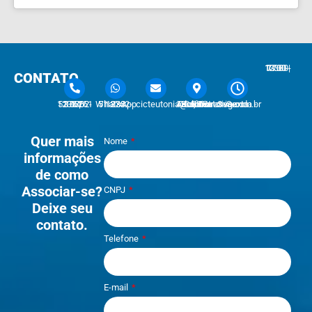
7:30 - 12:00 | 13:30 - 17:30
CONTATO
51 3762-1233 | 51 3762-1030
51 3762-1233 WhatsApp
cicteutonia@cicteutonia.com.br
Rua Um Sul, 77 - Centro Administrativo Teutônia - RS
Segunda - Sexta
Quer mais
Nome
informações
de como
Associar-se?
CNPJ
Deixe seu
contato.
Telefone
E-mail