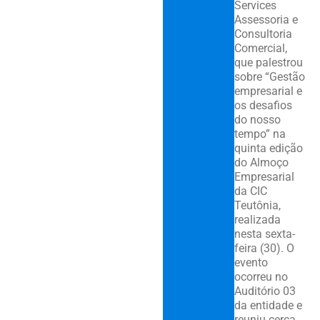
Services
Assessoria e
Consultoria
Comercial,
que palestrou
sobre “Gestão
empresarial e
os desafios
do nosso
tempo” na
quinta edição
do Almoço
Empresarial
da CIC
Teutônia,
realizada
nesta sexta-
feira (30). O
evento
ocorreu no
Auditório 03
da entidade e
reuniu cerca