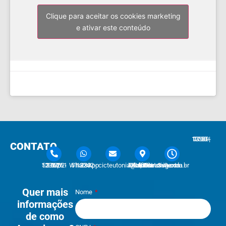
Clique para aceitar os cookies marketing
e ativar este conteúdo
7:30 - 12:00 | 13:30 - 17:30
CONTATO
51 3762-1233 | 51 3762-1030
51 3762-1233 WhatsApp
cicteutonia@cicteutonia.com.br
Rua Um Sul, 77 - Centro Administrativo Teutônia - RS
Segunda - Sexta
Quer mais
Nome
informações
de como