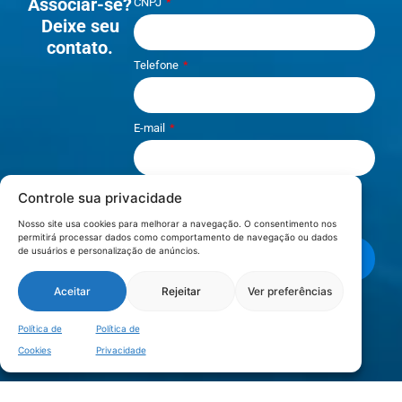
Associar-se?
CNPJ
Deixe seu
contato.
Telefone
E-mail
Controle sua privacidade
Li e aceito os termos de
Política e
Privacidade
.
Nosso site usa cookies para melhorar a navegação. O consentimento nos
permitirá processar dados como comportamento de navegação ou dados
de usuários e personalização de anúncios.
Enviar mensagem
Aceitar
Rejeitar
Ver preferências
LOCALIZAÇÃO
Política de
Política de
Cookies
Privacidade