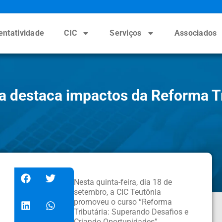
entatividade
CIC
Serviços
Associados
 destaca impactos da Reforma Tri
Nesta quinta-feira, dia 18 de
setembro, a CIC Teutônia
promoveu o curso “Reforma
Tributária: Superando Desafios e
Criando Oportunidades”,