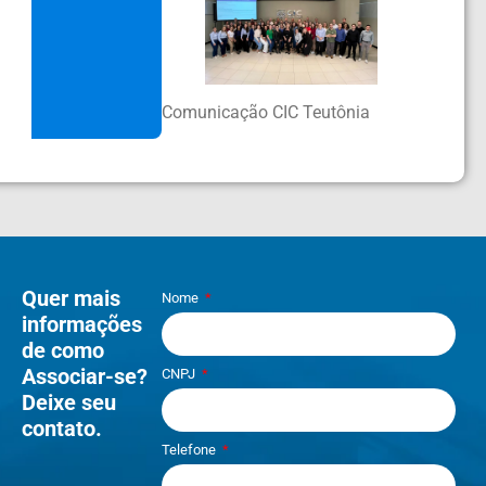
Comunicação CIC Teutônia
Quer mais
Nome
informações
de como
Associar-se?
CNPJ
Deixe seu
contato.
Telefone